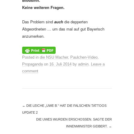
Blödsinn.
Keine weiteren Fragen.
Das Problem sind
auch
die depperten
Abgeordneten … um das mal auf gut Bayerisch
anzumerken.
Posted in
die NSU Macher
,
Paulchen-Video
,
Propaganda
on
16. Juli 2014
by
admin
.
Leave a
comment
←
DIE LEICHE „UWE B.“ HAT DIE FALSCHEN TATTOOS
UPDATE 2
DIE UWES WURDEN ERSCHOSSEN. SAGTE DER
INNENMINISTER GEIBERT.
→