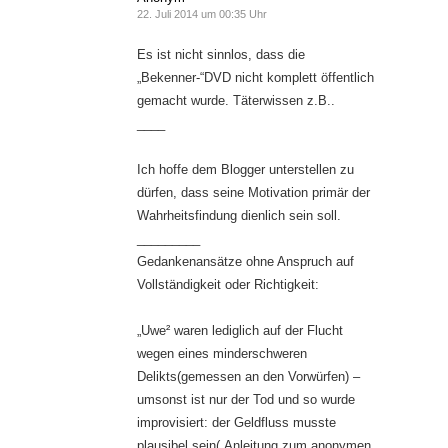
22. Juli 2014 um 00:35 Uhr
Es ist nicht sinnlos, dass die
„Bekenner-“DVD nicht komplett öffentlich
gemacht wurde. Täterwissen z.B..
____
Ich hoffe dem Blogger unterstellen zu
dürfen, dass seine Motivation primär der
Wahrheitsfindung dienlich sein soll.
_________
Gedankenansätze ohne Anspruch auf
Vollständigkeit oder Richtigkeit:
„Uwe² waren lediglich auf der Flucht
wegen eines minderschweren
Delikts(gemessen an den Vorwürfen) –
umsonst ist nur der Tod und so wurde
improvisiert: der Geldfluss musste
plausibel sein(„Anleitung zum anonymen