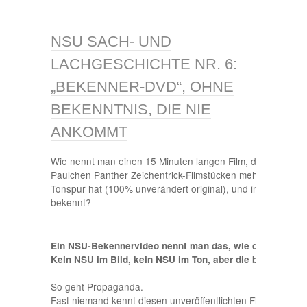
NSU SACH- UND
LACHGESCHICHTE NR. 6:
„BEKENNER-DVD“, OHNE
BEKENNTNIS, DIE NIE
ANKOMMT
Wie nennt man einen 15 Minuten langen Film, der aus zu
Paulchen Panther Zeichentrick-Filmstücken mehrerer Episod
Tonspur hat (100% unverändert original), und in dem sich
bekennt?
Ein NSU-Bekennervideo nennt man das, wie denn auch 
Kein NSU im Bild, kein NSU im Ton, aber die bekennen s
So geht Propaganda.
Fast niemand kennt diesen unveröffentlichten Film, obwohl 