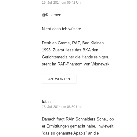
16. Juli 2014 um 06:42 Uhr
@Killerbee
Nicht dass ich wüsste.
Denk an Grams, RAF, Bad Kleinen
1993. Zuerst liess das BKA den
Gerichtsmediziner die Hände reinigen…
steht im RAF-Phantom von Wisnewski
ANTWORTEN
fatalist
16. Juli 2014 um 06:50 Uhr
Danach fragt RAin Schneiders Sche., ob
er Ermittlungen gemacht habe, inwieweit
“das so genannte Apabiz” an die