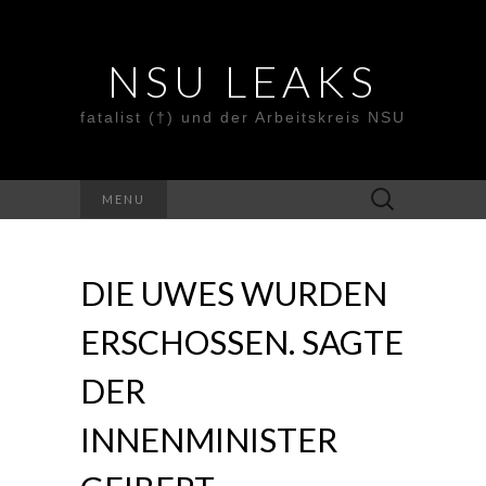
NSU LEAKS
fatalist (†) und der Arbeitskreis NSU
Suche
MENU
nach:
DIE UWES WURDEN
ERSCHOSSEN. SAGTE
DER
INNENMINISTER