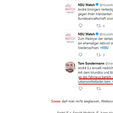
Sowas
darf man nicht weglassen, Weibsvo
André E.s Anwalt Hedrich: E. kann ni