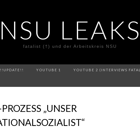
NSU LEAK
fatalist (†) und der Arbeitskreis NSU
!!UPDATE!!
YOUTUBE 1
YOUTUBE 2 (INTERVIEWS FATA
-PROZESS „UNSER
TIONALSOZIALIST“