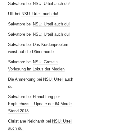
Salvatore
bei
NSU: Urteil auch du!
Ulli
bei
NSU: Urteil auch du!
Salvatore
bei
NSU: Urteil auch du!
Salvatore
bei
NSU: Urteil auch du!
Salvatore
bei
Das Kurdenproblem
weist auf die Dönermorde
Salvatore
bei
NSU: Grasels
Vorlesung im Lokus der Medien
Die Anmerkung
bei
NSU: Urteil auch
du!
Salvatore
bei
Hinrichtung per
Kopfschuss – Update der 64 Morde
Stand 2018
Christiane Neidhardt
bei
NSU: Urteil
auch du!