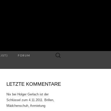
S
Suche
LIST)
FORUM
nach:
LETZTE KOMMENTARE
Nix
bei
Holger Gerlach ist der
Schlüssel zum 4.11.2011. Brillen,
Mädchenschuh, Anmietung