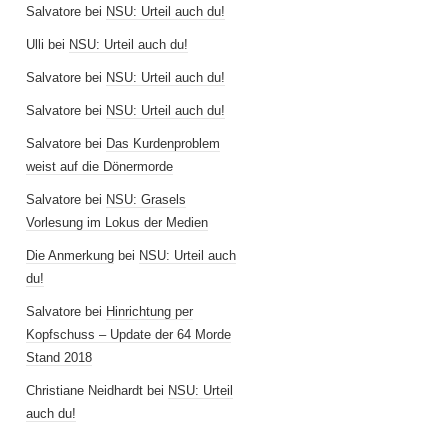
Salvatore
bei
NSU: Urteil auch du!
Ulli
bei
NSU: Urteil auch du!
Salvatore
bei
NSU: Urteil auch du!
Salvatore
bei
NSU: Urteil auch du!
Salvatore
bei
Das Kurdenproblem
weist auf die Dönermorde
Salvatore
bei
NSU: Grasels
Vorlesung im Lokus der Medien
Die Anmerkung
bei
NSU: Urteil auch
du!
Salvatore
bei
Hinrichtung per
Kopfschuss – Update der 64 Morde
Stand 2018
Christiane Neidhardt
bei
NSU: Urteil
auch du!