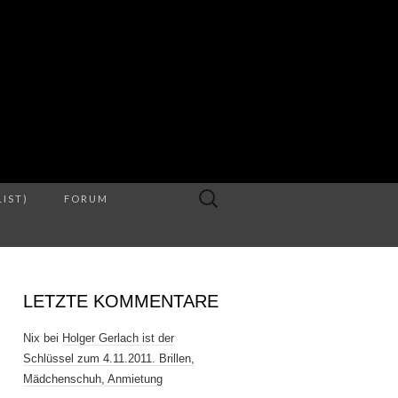
S
Suche
LIST)
FORUM
nach:
LETZTE KOMMENTARE
Nix
bei
Holger Gerlach ist der
Schlüssel zum 4.11.2011. Brillen,
Mädchenschuh, Anmietung