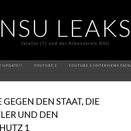
NSU LEAK
fatalist (†) und der Arbeitskreis NSU
!!UPDATE!!
YOUTUBE 1
YOUTUBE 2 (INTERVIEWS FATA
 GEGEN DEN STAAT, DIE
TLER UND DEN
HUTZ 1