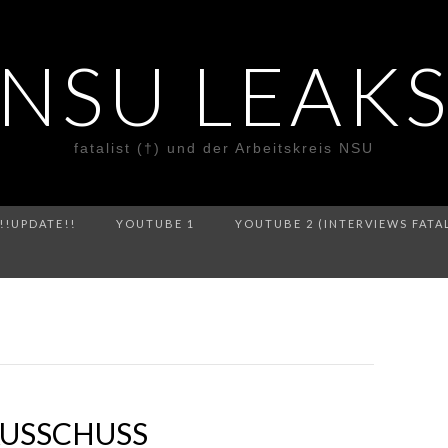
NSU LEAK
fatalist (†) und der Arbeitskreis NSU
!!UPDATE!!
YOUTUBE 1
YOUTUBE 2 (INTERVIEWS FATA
USSCHUSS