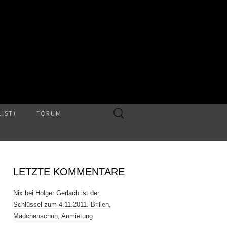
S
Suche
LIST)
FORUM
nach:
LETZTE KOMMENTARE
Nix
bei
Holger Gerlach ist der
Schlüssel zum 4.11.2011. Brillen,
Mädchenschuh, Anmietung