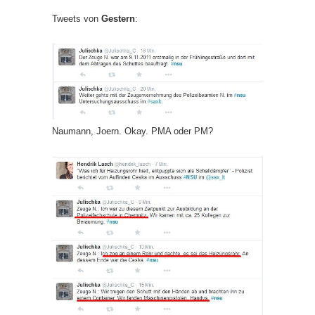
Tweets von
Gestern
:
Naumann, Joern. Okay. PMA oder PM?