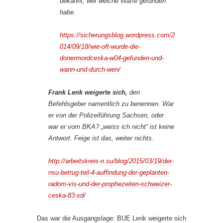
bekannt, wer welche Waffe gefunden
habe.
https://sicherungsblog.wordpress.com/2
014/09/18/wie-oft-wurde-die-
donermordceska-w04-gefunden-und-
wann-und-durch-wen/
Frank Lenk weigerte sich,
den
Befehlsgeber namentlich zu benennen. War
er von der Polizeiführung Sachsen, oder
war er vom BKA? „weiss ich nicht“ ist keine
Antwort. Feige ist das, weiter nichts.
http://arbeitskreis-n.su/blog/2015/03/19/der-
nsu-betrug-teil-4-auffindung-der-geplanten-
radom-vis-und-der-prophezeiten-schweizer-
ceska-83-sd/
Das war die Ausgangslage: BUE Lenk weigerte sich