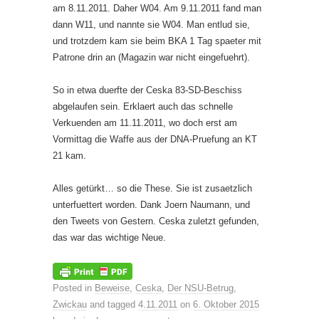
am 8.11.2011. Daher W04. Am 9.11.2011 fand man
dann W11, und nannte sie W04. Man entlud sie,
und trotzdem kam sie beim BKA 1 Tag spaeter mit
Patrone drin an (Magazin war nicht eingefuehrt).
So in etwa duerfte der Ceska 83-SD-Beschiss
abgelaufen sein. Erklaert auch das schnelle
Verkuenden am 11.11.2011, wo doch erst am
Vormittag die Waffe aus der DNA-Pruefung an KT
21 kam.
Alles getürkt… so die These. Sie ist zusaetzlich
unterfuettert worden. Dank Joern Naumann, und
den Tweets von Gestern. Ceska zuletzt gefunden,
das war das wichtige Neue.
Posted in
Beweise
,
Ceska
,
Der NSU-Betrug
,
Zwickau
and tagged
4.11.2011
on
6. Oktober 2015