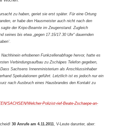
aar Wochen:
rsacht zu haben, geriet sie erst später. Für eine Ortung
standen, er habe den Hausmeister auch nicht nach den
sagte der Kripo-Beamte im Zeugenstand. Zugleich
nd seines bis etwa „gegen 17.15/17.30 Uhr“ dauernden
haben¨.
 Nachhinein erhobenen Funkzellenabfrage hervor, hatte es
ersten Verbindungsaufbau zu Zschäpes Telefon gegeben,
. Dass Sachsens Innenministerium als Anschlussinhaber
lerhand Spekulationen geführt. Letztlich ist es jedoch nur ein
 kurz nach Ausbruch eines Hausbrandes den Kontakt zu
TEN/SACHSEN/Welcher-Polizist-rief-Beate-Zschaepe-an-
cheid!
30 Anrufe am 4.11.2011
, V-Leute darunter, aber: