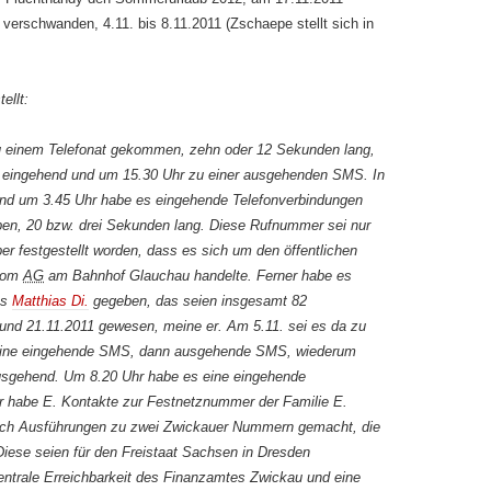
erschwanden, 4.11. bis 8.11.2011 (Zschaepe stellt sich in
ellt:
u einem Telefonat gekommen, zehn oder 12 Sekunden lang,
 eingehend und um 15.30 Uhr zu einer ausgehenden SMS. In
und um 3.45 Uhr habe es eingehende Telefonverbindungen
en, 20 bzw. drei Sekunden lang. Diese Rufnummer sei nur
aber festgestellt worden, dass es sich um den öffentlichen
ekom
AG
am Bahnhof Glauchau handelte. Ferner habe es
ss
Matthias Di.
gegeben, das seien insgesamt 82
und 21.11.2011 gewesen, meine er. Am 5.11. sei es da zu
ine eingehende SMS, dann ausgehende SMS, wiederum
sgehend. Um 8.20 Uhr habe es eine eingehende
r habe E. Kontakte zur Festnetznummer der Familie E.
noch Ausführungen zu zwei Zwickauer Nummern gemacht, die
iese seien für den Freistaat Sachsen in Dresden
entrale Erreichbarkeit des Finanzamtes Zwickau und eine