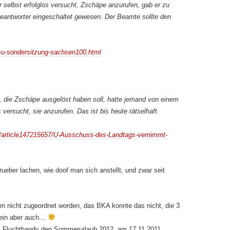
 selbst erfolglos versucht, Zschäpe anzurufen, gab er zu
fbeantworter eingeschaltet gewesen. Der Beamte sollte den
su-sondersitzung-sachsen100.html
, die Zschäpe ausgelöst haben soll, hatte jemand von einem
versucht, sie anzurufen. Das ist bis heute rätselhaft.
n/article147215657/U-Ausschuss-des-Landtags-vernimmt-
ueber lachen, wie doof man sich anstellt, und zwar seit
n nicht zugeordnet worden, das BKA konnte das nicht, die 3
emein aber auch…
 Fluchthandy den Sommerurlaub 2012, am 17.11.2011