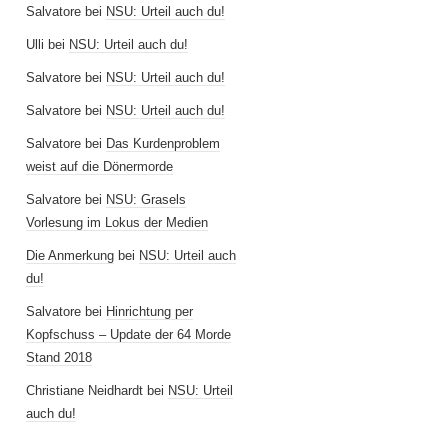
Salvatore
bei
NSU: Urteil auch du!
Ulli
bei
NSU: Urteil auch du!
Salvatore
bei
NSU: Urteil auch du!
Salvatore
bei
NSU: Urteil auch du!
Salvatore
bei
Das Kurdenproblem
weist auf die Dönermorde
Salvatore
bei
NSU: Grasels
Vorlesung im Lokus der Medien
Die Anmerkung
bei
NSU: Urteil auch
du!
Salvatore
bei
Hinrichtung per
Kopfschuss – Update der 64 Morde
Stand 2018
Christiane Neidhardt
bei
NSU: Urteil
auch du!