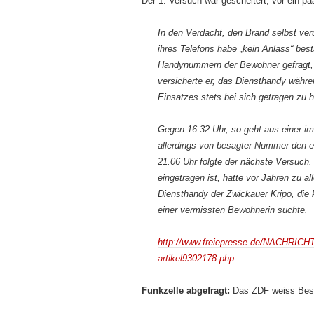
Der 1. Versuch war gescheitert, vor ein p
In den Verdacht, den Brand selbst veru
ihres Telefons habe „kein Anlass“ be
Handynummern der Bewohner gefragt, 
versicherte er, das Diensthandy währe
Einsatzes stets bei sich getragen zu 
Gegen 16.32 Uhr, so geht aus einer im
allerdings von besagter Nummer den 
21.06 Uhr folgte der nächste Versuch
eingetragen ist, hatte vor Jahren zu al
Diensthandy der Zwickauer Kripo, die
einer vermissten Bewohnerin suchte.
http://www.freiepresse.de/NACHRICH
artikel9302178.php
Funkzelle abgefragt:
Das ZDF weiss Bes