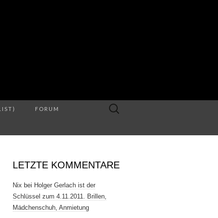
S
Suche
LIST)
FORUM
nach:
LETZTE KOMMENTARE
Nix
bei
Holger Gerlach ist der
Schlüssel zum 4.11.2011. Brillen,
Mädchenschuh, Anmietung