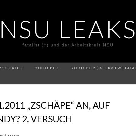
NSU LEAK
fatalist (†) und der Arbeitskreis NSU
!!UPDATE!!
YOUTUBE 1
YOUTUBE 2 (INTERVIEWS FATA
1.2011 „ZSCHÄPE“ AN, AUF
DY? 2. VERSUCH