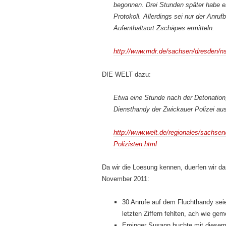
begonnen. Drei Stunden später habe er
Protokoll. Allerdings sei nur der Anru
Aufenthaltsort Zschäpes ermitteln.
http://www.mdr.de/sachsen/dresden/n
DIE WELT dazu:
Etwa eine Stunde nach der Detonation
Diensthandy der Zwickauer Polizei aus 
http://www.welt.de/regionales/sachse
Polizisten.html
Da wir die Loesung kennen, duerfen wir dar
November 2011:
30 Anrufe auf dem Fluchthandy seie
letzten Ziffern fehlten, ach wie g
Eminger Susann buchte mit diesem