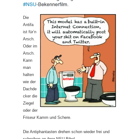
Die
Antifa
ist für’n
Arsch.
Oder im
Arsch.
Kann
man
halten
wie der
Dachde
cker die
Ziegel
oder der
Friseur Kamm und Schere.
Die Antiphantasten drehen schon wieder frei und
schreiben an ihrer NSU-Bibel.