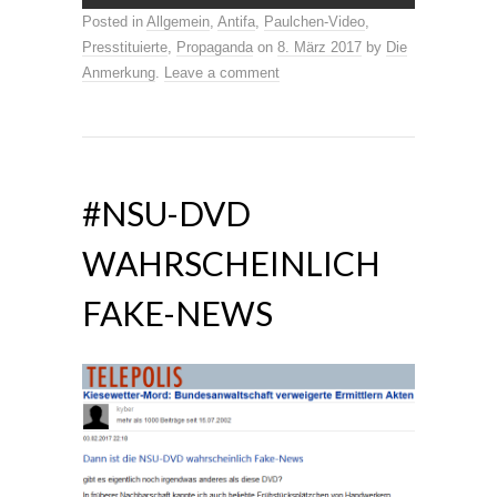
Posted in
Allgemein
,
Antifa
,
Paulchen-Video
,
Presstituierte
,
Propaganda
on
8. März 2017
by
Die
Anmerkung
.
Leave a comment
#NSU-DVD
WAHRSCHEINLICH
FAKE-NEWS