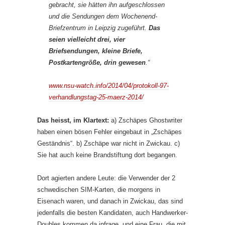
gebracht, sie hätten ihn aufgeschlossen
und die Sendungen dem Wochenend-
Briefzentrum in Leipzig zugeführt.
Das
seien vielleicht drei, vier
Briefsendungen, kleine Briefe,
Postkartengröße, drin gewesen
.“
www.nsu-watch.info/2014/04/protokoll-97-
verhandlungstag-25-maerz-2014/
Das heisst, im Klartext:
a) Zschäpes Ghostwriter
haben einen bösen Fehler eingebaut in „Zschäpes
Geständnis“. b) Zschäpe war nicht in Zwickau. c)
Sie hat auch keine Brandstiftung dort begangen.
Dort agierten andere Leute: die Verwender der 2
schwedischen SIM-Karten, die morgens in
Eisenach waren, und danach in Zwickau, das sind
jedenfalls die besten Kandidaten, auch Handwerker-
Doubles kommen da infrage, und eine Frau, die mit