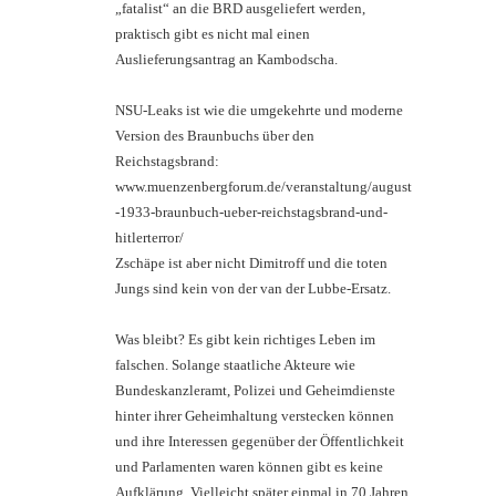
„fatalist“ an die BRD ausgeliefert werden,
praktisch gibt es nicht mal einen
Auslieferungsantrag an Kambodscha.
NSU-Leaks ist wie die umgekehrte und moderne
Version des Braunbuchs über den
Reichstagsbrand:
www.muenzenbergforum.de/veranstaltung/august
-1933-braunbuch-ueber-reichstagsbrand-und-
hitlerterror/
Zschäpe ist aber nicht Dimitroff und die toten
Jungs sind kein von der van der Lubbe-Ersatz.
Was bleibt? Es gibt kein richtiges Leben im
falschen. Solange staatliche Akteure wie
Bundeskanzleramt, Polizei und Geheimdienste
hinter ihrer Geheimhaltung verstecken können
und ihre Interessen gegenüber der Öffentlichkeit
und Parlamenten waren können gibt es keine
Aufklärung. Vielleicht später einmal in 70 Jahren