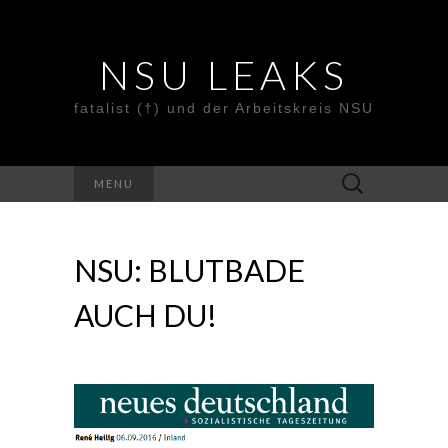
NSU LEAKS
fatalist (†) und der Arbeitskreis NSU
Suche
MENU
nach:
NSU: BLUTBADE
AUCH DU!