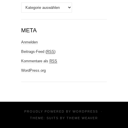
Stichworte
META
Anmelden
Beitrags-Feed (
RSS
)
Kommentare als
RSS
WordPress.org
PROUDLY POWERED BY
WORDPRESS
·
THEME: SUITS BY
THEME WEAVER