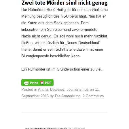
Der Rufmörder René Heilig ist für seine martialische
Meinung bezüglich des NSU berüchtigt. Nun hat er
die Katze aus dem Sack gelassen. Dem
linksextremem Schreiber sind zwei ermordete
Nazis nicht genug. Es soll wohl noch mehr Naziblut
fließen, wie er kürzlich für „Neues Deutschland“
titelte, damit er sein Schriftstellerdasein mit einer
Blutorgienpoesie be­schließen kann.
Ein Rufmörder ist im Grunde schon einer zu viel.
Posted in
Antifa
,
Beweise
,
Journalismus
on
11.
September 2016
by
Die Anmerkung
.
2 Comments