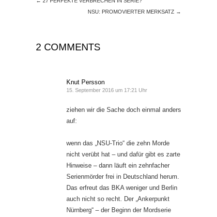
←
27 PERFEKTE VERBRECHEN IN SERIE?
NSU: PROMOVIERTER MERKSATZ
→
2 COMMENTS
Knut Persson
15. September 2016 um 17:21 Uhr
ziehen wir die Sache doch einmal anders
auf:
wenn das „NSU-Trio“ die zehn Morde
nicht verübt hat – und dafür gibt es zarte
Hinweise – dann läuft ein zehnfacher
Serienmörder frei in Deutschland herum.
Das erfreut das BKA weniger und Berlin
auch nicht so recht. Der „Ankerpunkt
Nürnberg“ – der Beginn der Mordserie