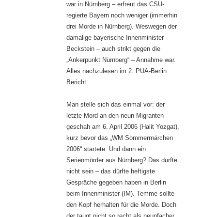
war in Nürnberg – erfreut das CSU-
regierte Bayern noch weniger (immerhin
drei Morde in Nürnberg). Weswegen der
damalige bayerische Innenminister –
Beckstein – auch strikt gegen die
„Ankerpunkt Nürnberg“ – Annahme war.
Alles nachzulesen im 2. PUA-Berlin
Bericht.
Man stelle sich das einmal vor: der
letzte Mord an den neun Migranten
geschah am 6. April 2006 (Halit Yozgat),
kurz bevor das „WM Sommermärchen
2006“ startete. Und dann ein
Serienmörder aus Nürnberg? Das durfte
nicht sein – das dürfte heftigste
Gespräche gegeben haben in Berlin
beim Innenminister (IM). Temme sollte
den Kopf herhalten für die Morde. Doch
der taugt nicht so recht als neunfacher