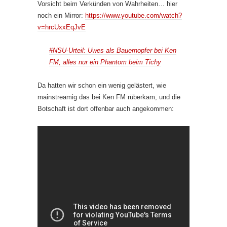
Vorsicht beim Verkünden von Wahrheiten… hier
noch ein Mirror:
https://www.youtube.com/watch?
v=hrcUxxEqJvE
#NSU-Urteil: Uwes als Bauernopfer bei Ken
FM, alles nur ein Phantom beim Tichy
Da hatten wir schon ein wenig gelästert, wie
mainstreamig das bei Ken FM rüberkam, und die
Botschaft ist dort offenbar auch angekommen: