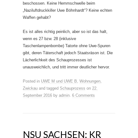
beschossen. Keine Hemmschwelle beim
„Naziluftdruckkiller Uwe Böhnhardt“? Keine echten
Waffen gehabt?
Es ist alles richtig peinlich, aber so ist das halt,
wenn es 27 bzw. 28 (inklusive
Taschenlampenbombe) Tatorte ohne Uwe-Spuren
gibt, deren Täterschaft jedoch Staatsräson ist. Die
Lächerlichkeit des Schauprozesses ist
unausweichlich, und tritt immer deutlicher hervor.
Posted in
UWE M und UWE B
,
Wohnungen
,
Zwickau
and tagged
Schauprozess
on
22.
September 2016
by
admin
.
6 Comments
NSU SACHSEN: KR