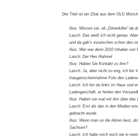
Der Titel ist ein Zitat aus dem OLG Mün
Ilius: Wissen sie, ob „Dönerkiller“ da d
Lasch: Das weiß ich nicht genau. Aber
und da gab’s inzwischen schon den zw
Ilius: Wer war denn 2010 Inhaber von
Lasch: Der Herr Rahmel
Ilius: Haben Sie Kontakt zu ihm?
Lasch: Ja, aber nicht zu eng, ich bin
Inaugenscheinnahme Foto des Ladens
Lasch: Ich bin da links im Haus und e
Ladengeschäft, er hinten den Versand
Ilius: Haben sie mal mit ihm über das 
Lasch: Erst als das in den Medien ersc
gebracht wurde.
Ilius: Wenn man so die Akten liest, d
Sachsen?
Lasch: Ich habe mich noch nie in mei