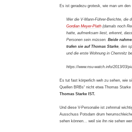
Es ist geradezu grotesk, wie man um de
Wer die V-Mann-Führer-Berichte, die 
Gordian Meyer-Plath
(damals noch Ref
hatte, aufmerksam liest, erkennt, das
Personen sein müssen.
Beide nahmen
trafen sie auf Thomas Starke
, den s
und die erste Wohnung in Chemnitz be
https://www.nsu-watch.info/2013/03/piat
Es tut fast körperlich weh zu sehen, wie 
Quellen BRBs“ nicht etwa Thomas Starke 
Thomas Starke IST.
Und diese V-Personalie ist zehnmal wicht
Ausschuss Potsdam drum herumschleichen
sehen können… weil sie ihn nie sehen wer