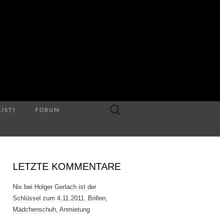
S
Suche
LIST)
FORUM
nach:
LETZTE KOMMENTARE
Nix
bei
Holger Gerlach ist der
Schlüssel zum 4.11.2011. Brillen,
Mädchenschuh, Anmietung