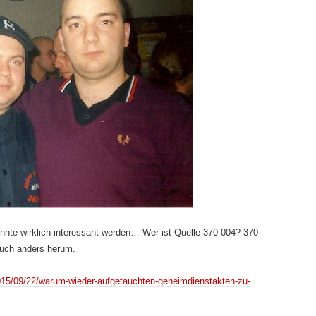
nte wirklich interessant werden… Wer ist Quelle 370 004? 370
r auch anders herum.
/2015/09/22/warum-wieder-aufgetauchten-geheimdienstakten-zu-