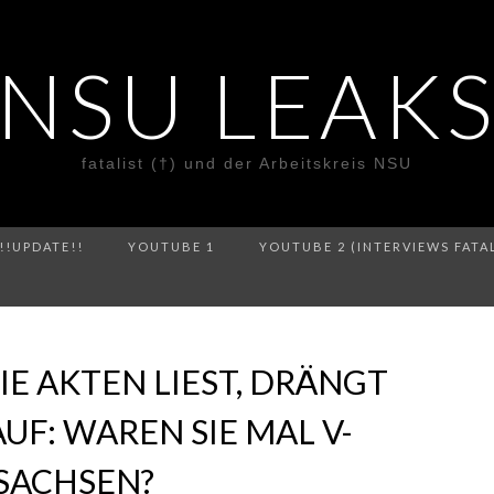
NSU LEAK
fatalist (†) und der Arbeitskreis NSU
!!UPDATE!!
YOUTUBE 1
YOUTUBE 2 (INTERVIEWS FATA
E AKTEN LIEST, DRÄNGT
AUF: WAREN SIE MAL V-
SACHSEN?