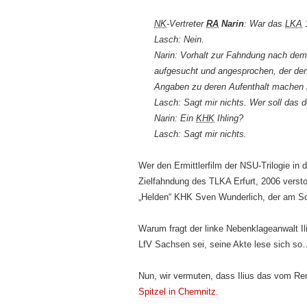
NK
-Vertreter
RA
Narin
: War das
LKA
1
Lasch: Nein.
Narin: Vorhalt zur Fahndung nach dem
aufgesucht und angesprochen, der de
Angaben zu deren Aufenthalt machen 
Lasch: Sagt mir nichts. Wer soll das 
Narin: Ein
KHK
Ihling?
Lasch: Sagt mir nichts.
Wer den Ermittlerfilm der NSU-Trilogie in
Zielfahndung des TLKA Erfurt, 2006 verstor
„Helden“ KHK Sven Wunderlich, der am S
Warum fragt der linke Nebenklageanwalt Il
LfV Sachsen sei, seine Akte lese sich so
Nun, wir vermuten, dass Ilius das vom Re
Spitzel in Chemnitz.