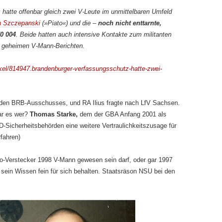
hatte offenbar gleich zwei V-Leute im unmittelbaren Umfeld
n Szczepanski
(»Piato«) und die –
noch nicht enttarnte,
70 004
. Beide hatten auch intensive Kontakte zum militanten
in geheimen V-Mann-Berichten.
ikel/814947.brandenburger-verfassungsschutz-hatte-zwei-
den BRB-Ausschusses, und RA Ilius fragte nach LfV Sachsen.
ar es wer?
Thomas Starke,
dem der GBA Anfang 2001 als
-Sicherheitsbehörden eine weitere Vertraulichkeitszusage für
fahren)
io-Verstecker 1998 V-Mann gewesen sein darf, oder gar 1997
sein Wissen fein für sich behalten. Staatsräson NSU bei den