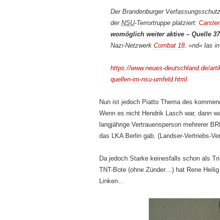
Der Brandenburger Verfassungsschutz 
der
NSU
-Terrortruppe platziert:
Carste
womöglich weiter aktive – Quelle 3
Nazi-Netzwerk
Combat 18
. »nd« las 
https://www.neues-deutschland.de/art
quellen-im-nsu-umfeld.html
Nun ist jedoch Piatto Thema des kommen
Wenn es nicht Hendrik Lasch war, dann w
langjährige Vertrauensperson mehrerer BRD
das LKA Berlin gab. (Landser-Vertriebs-Ver
Da jedoch Starke keinesfalls schon als Tr
TNT-Bote (ohne Zünder…) hat Rene Heilig 
Linken…