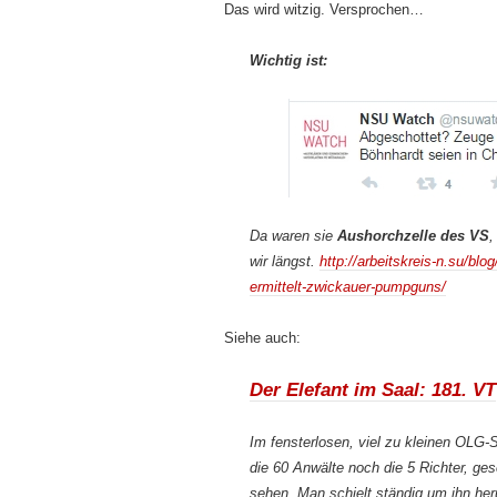
Das wird witzig. Versprochen…
Wichtig ist:
Da waren sie
Aushorchzelle des VS
,
wir längst.
http://arbeitskreis-n.su/bl
ermittelt-zwickauer-pumpguns/
Siehe auch:
Der Elefant im Saal: 181. VT
Im fensterlosen, viel zu kleinen OLG-
die 60 Anwälte noch die 5 Richter, ge
sehen. Man schielt ständig um ihn her