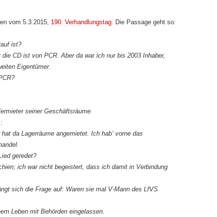
chen vom 5.3.2015,
190. Verhandlungstag
. Die Passage geht so:
rauf ist?
 die CD ist von PCR. Aber da war ich nur bis 2003 Inhaber,
eiten Eigentümer.
 PCR?
 Vermieter seiner Geschäftsräume.
:
r hat da Lagerräume angemietet. Ich hab‘ vorne das
handel.
Lied geredet?
hien; ich war nicht begeistert, dass ich damit in Verbindung
rängt sich die Frage auf: Waren sie mal V-Mann des LfVS
nem Leben mit Behörden eingelassen.