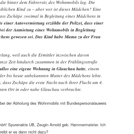
 die hinter dem Fahrersitz des Wohnmobils lag. Die
iblichen Kind zu – aber wer ist dieses Mädchen? Eine
 dass Zschäpe zweimal in Begleitung eines Mädchens in
te einer Autovermietung erzählte der Polizei, dass einer
bei der Anmietung eines Wohnmobils in Begleitung
chens gewesen sei. Das Kind habe Mama zu der Frau
lang, weil auch die Ermittler inzwischen davon
ganze Zeit hindurch zusammen in der Frühlingsstraße
ndlos eine eigene Wohnung in Glauchau hatte
, einem
der bis heute unbekannten Mutter des Mädchens lebte.
zt, dass Zschäpe die erste Nacht nach ihrer Flucht am 4.
en Ort in oder nahe Glauchau verbrachte.
1 bei der Abholung des Wohnmobils mit Bundespersonalauweis
ehört! Spurenakte UB, Zeugin Arnold geb. Hammermeister. Ich
eibt er es dann nicht dazu?