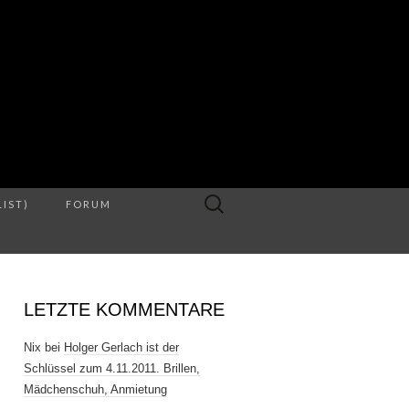
S
Suche
LIST)
FORUM
nach:
LETZTE KOMMENTARE
Nix
bei
Holger Gerlach ist der
Schlüssel zum 4.11.2011. Brillen,
Mädchenschuh, Anmietung