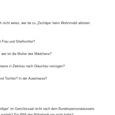
h nicht weiss, wer da zu „Zschäpe“ beim Wohnmobil abholen
t Frau und Stieftochter?
 wer ist die Mutter des Mädchens?
trasse in Zwickau nach Glauchau verzogen?
nd Tochter? In der Auestrasse?
idiger“ im Gerichtssaal nicht nach dem Bundespersonalausweis
 auslieh? Ein BPA den Böhnhardt gar nicht hatte?