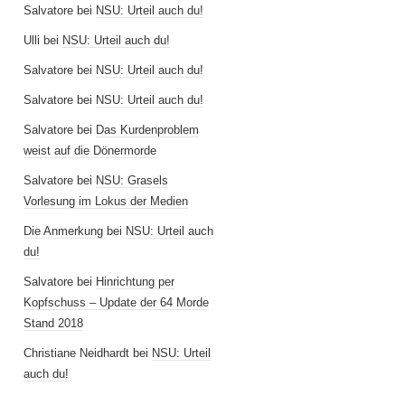
Salvatore
bei
NSU: Urteil auch du!
Ulli
bei
NSU: Urteil auch du!
Salvatore
bei
NSU: Urteil auch du!
Salvatore
bei
NSU: Urteil auch du!
Salvatore
bei
Das Kurdenproblem
weist auf die Dönermorde
Salvatore
bei
NSU: Grasels
Vorlesung im Lokus der Medien
Die Anmerkung
bei
NSU: Urteil auch
du!
Salvatore
bei
Hinrichtung per
Kopfschuss – Update der 64 Morde
Stand 2018
Christiane Neidhardt
bei
NSU: Urteil
auch du!