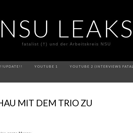
NSU LEAK
fatalist (†) und der Arbeitskreis NSU
!!UPDATE!!
YOUTUBE 1
YOUTUBE 2 (INTERVIEWS FATA
AU MIT DEM TRIO ZU