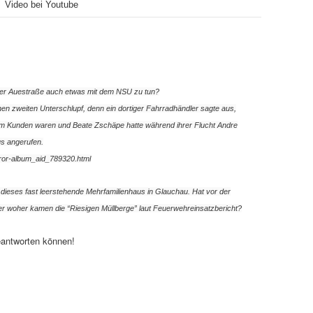
Video bei Youtube
der Auestraße auch etwas mit dem NSU zu tun?
nen zweiten Unterschlupf, denn ein dortiger Fahrradhändler sagte aus,
m Kunden waren und Beate Zschäpe hatte während ihrer Flucht Andre
us angerufen.
rror-album_aid_789320.html
ieses fast leerstehende Mehrfamilienhaus in Glauchau. Hat vor der
r woher kamen die “Riesigen Müllberge” laut Feuerwehreinsatzbericht?
beantworten können!