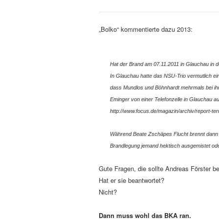
„Bolko“ kommentierte dazu 2013:
Hat der Brand am 07.11.2011 in Glauchau in 
In Glauchau hatte das NSU-Trio vermutlich ei
dass Mundlos und Böhnhardt mehrmals bei ih
Eminger von einer Telefonzelle in Glauchau a
http://www.focus.de/magazin/archiv/report-te
Während Beate Zschäpes Flucht brennt dann d
Brandlegung jemand hektisch ausgemistet ode
Gute Fragen, die sollte Andreas Förster 
Hat er sie beantwortet?
Nicht?
Dann muss wohl das BKA ran.