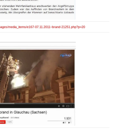
/pages/media_items/e167-07.11.2011–brand-21251.php?p=20