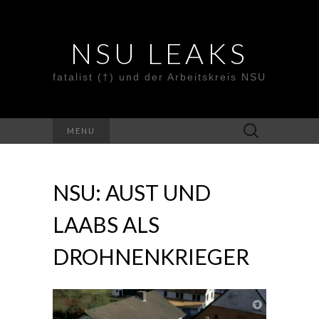
NSU LEAKS
fatalist (†) und der Arbeitskreis NSU
Suche
MENU
nach:
NSU: AUST UND
LAABS ALS
DROHNENKRIEGER