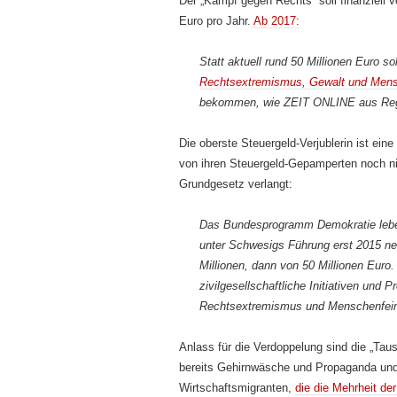
Der „Kampf gegen Rechts“ soll finanziell 
Euro pro Jahr.
Ab 2017:
Statt aktuell rund 50 Millionen Euro
Rechtsextremismus, Gewalt und Mensc
bekommen, wie ZEIT ONLINE aus Regi
Die oberste Steuergeld-Verjublerin ist eine
von ihren Steuergeld-Gepamperten noch n
Grundgesetz verlangt:
Das Bundesprogramm
Demokratie leb
unter Schwesigs Führung erst 2015 ne
Millionen, dann von 50 Millionen Euro
zivilgesellschaftliche Initiativen und
Rechtsextremismus und Menschenfeind
Anlass für die Verdoppelung sind die „Tause
bereits Gehirnwäsche und Propaganda und 
Wirtschaftsmigranten,
die die Mehrheit der