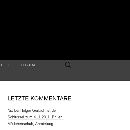
S
Suche
LIST)
FORUM
nach:
LETZTE KOMMENTARE
Nix
bei
Holger Gerlach ist der
Schlüssel zum 4.11.2011. Brillen,
Mädchenschuh, Anmietung