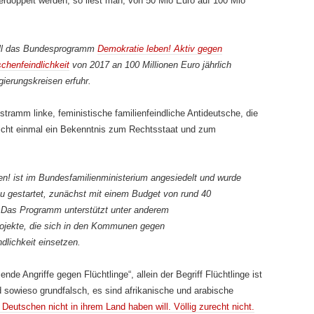
verdoppelt werden, so liest man, von 50 Mio Euro auf 100 Mio
 soll das Bundesprogramm
Demokratie leben! Aktiv gegen
henfeindlichkeit
von 2017 an 100 Millionen Euro jährlich
erungskreisen erfuhr.
 stramm linke, feministische familienfeindliche Antideutsche, die
icht einmal ein Bekenntnis zum Rechtsstaat und zum
en!
ist im Bundesfamilienministerium angesiedelt und wurde
u gestartet, zunächst mit einem Budget von rund 40
. Das Programm unterstützt unter anderem
 Projekte, die sich in den Kommunen gegen
lichkeit einsetzen.
nde Angriffe gegen Flüchtlinge“, allein der Begriff Flüchtlinge ist
sowieso grundfalsch, es sind afrikanische und arabische
 Deutschen nicht in ihrem Land haben will. Völlig zurecht nicht.