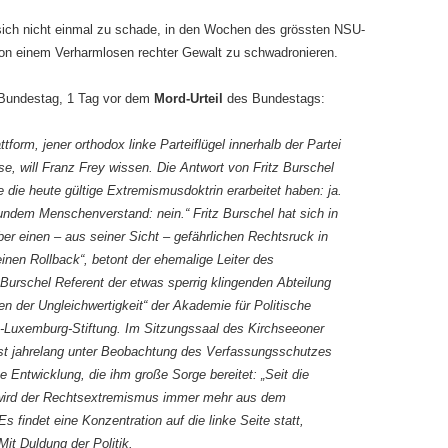
sich nicht einmal zu schade, in den Wochen des grössten NSU-
on einem Verharmlosen rechter Gewalt zu schwadronieren.
Bundestag, 1 Tag vor dem
Mord-Urteil
des Bundestags:
form, jener orthodox linke Parteiflügel innerhalb der Partei
e, will Franz Frey wissen. Die Antwort von Fritz Burschel
die die heute gültige Extremismusdoktrin erarbeitet haben: ja.
undem Menschenverstand: nein.“ Fritz Burschel hat sich in
er einen – aus seiner Sicht – gefährlichen Rechtsruck in
einen Rollback“, betont der ehemalige Leiter des
 Burschel Referent der etwas sperrig klingenden Abteilung
n der Ungleichwertigkeit“ der Akademie für Politische
a-Luxemburg-Stiftung. Im Sitzungssaal des Kirchseeoner
lbst jahrelang unter Beobachtung des Verfassungsschutzes
 Entwicklung, die ihm große Sorge bereitet: „Seit die
 wird der Rechtsextremismus immer mehr aus dem
s findet eine Konzentration auf die linke Seite statt,
it Duldung der Politik.