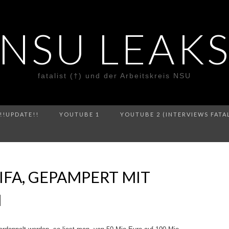
NSU LEAK
fatalist (†) und der Arbeitskreis NSU
!!UPDATE!!
YOUTUBE 1
YOUTUBE 2 (INTERVIEWS FATA
IFA, GEPAMPERT MIT
N