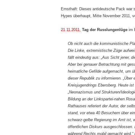
Ernsthaft: Dieses antideutsche Pack war 
Hypes überhaupt, Mitte November 2011, v
21.11.2011,
Tag der Russlungenlüge
im 
Ob nicht auch die kommunistische Platt
Die Linke, extremistische Züge aufweis
fällt eindeutig aus: „Aus Sicht jener, 
Aber bei genauer Betrachtung mit ges
heimatliche Gefilde aufgemacht, um üb
dieser Republik zu informieren. „Über 
Kreisjugendrings Ebersberg. Heute ist
„Neonazismus und Strukturen/Ideologie
Bildung an der Linkspartei-nahen Ros
Rathauses referiert der Autor, der se
stand, vor etwa
40
Besuchern über eine
schwarz-gelbe Regierung im Amt ist,
öffentlichen Diskurs ausgeschlossen. E
während Rechts mobil gemacht wird.“ M