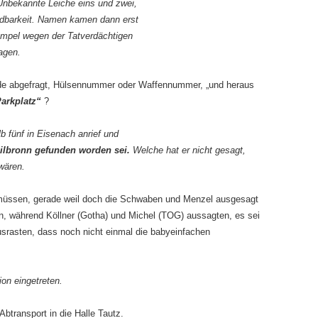
Unbekannte Leiche eins und zwei,
idbarkeit. Namen kamen dann erst
Kümpel wegen der Tatverdächtigen
agen.
de abgefragt, Hülsennummer oder Waffennummer, „und heraus
arkplatz“
?
b fünf in Eisenach anrief und
eilbronn gefunden worden sei.
Welche hat er nicht gesagt,
wären.
müssen, gerade weil doch die Schwaben und Menzel ausgesagt
n, während Köllner (Gotha) und Michel (TOG) aussagten, es sei
srasten, dass noch nicht einmal die babyeinfachen
ion eingetreten.
Abtransport in die Halle Tautz.