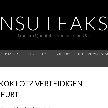
NSU LEAK
fatalist (†) und der Arbeitskreis NSU
!!UPDATE!!
YOUTUBE 1
YOUTUBE 2 (INTERVIEWS FATA
KOK LOTZ VERTEIDIGEN
RFURT