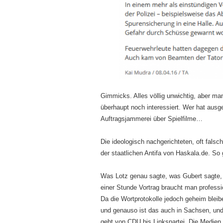
Gimmicks. Alles völlig unwichtig, aber man
überhaupt noch interessiert. Wer hat ausg
Auftragsjammerei über Spielfilme…
Die ideologisch nachgerichteten, oft fal
der staatlichen Antifa von Haskala.de. So 
Was Lotz genau sagte, was Gubert sagte, w
einer Stunde Vortrag braucht man professio
Da die Wortprotokolle jedoch geheim blei
und genauso ist das auch in Sachsen, und d
geht von CDU bis Linkspartei. Die Medien