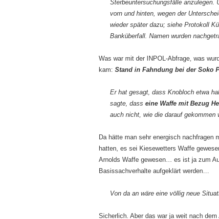
Sterbeuntersuchungsfälle anzulegen. 
vorn und hinten, wegen der Untersche
wieder später dazu; siehe Protokoll 
Banküberfall. Namen wurden nachgetr
Was war mit der INPOL-Abfrage, was wur
kam:
Stand in Fahndung bei der Soko P
Er hat gesagt, dass Knobloch etwa hal
sagte, dass
eine Waffe mit Bezug H
auch nicht, wie die darauf gekommen 
Da hätte man sehr energisch nachfragen 
hatten, es sei Kiesewetters Waffe gewese
Arnolds Waffe gewesen… es ist ja zum Au
Basissachverhalte aufgeklärt werden…
Von da an wäre eine völlig neue Situat
Sicherlich. Aber das war ja weit nach dem 