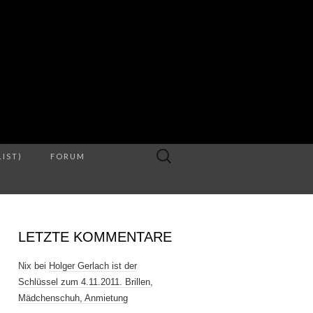
S
Suche
LIST)
FORUM
nach:
LETZTE KOMMENTARE
Nix
bei
Holger Gerlach ist der
Schlüssel zum 4.11.2011. Brillen,
Mädchenschuh, Anmietung