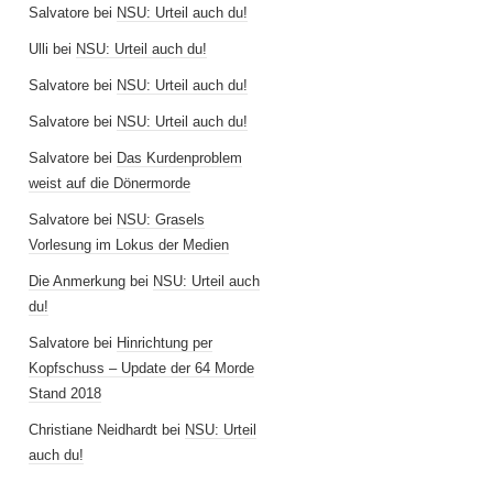
Salvatore
bei
NSU: Urteil auch du!
Ulli
bei
NSU: Urteil auch du!
Salvatore
bei
NSU: Urteil auch du!
Salvatore
bei
NSU: Urteil auch du!
Salvatore
bei
Das Kurdenproblem
weist auf die Dönermorde
Salvatore
bei
NSU: Grasels
Vorlesung im Lokus der Medien
Die Anmerkung
bei
NSU: Urteil auch
du!
Salvatore
bei
Hinrichtung per
Kopfschuss – Update der 64 Morde
Stand 2018
Christiane Neidhardt
bei
NSU: Urteil
auch du!