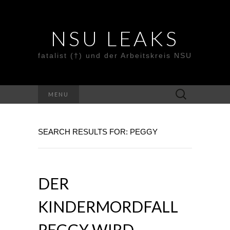
NSU LEAKS
fatalist (†) und der Arbeitskreis NSU
Suche
MENU
nach:
SEARCH RESULTS FOR: PEGGY
DER
KINDERMORDFALL
PEGGY WIRD