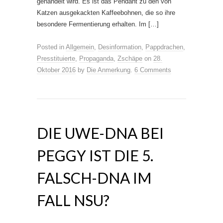
gehandelt wird. Es ist das Pendant zu den von
Katzen ausgekackten Kaffeebohnen, die so ihre
besondere Fermentierung erhalten. Im […]
Posted in
Allgemein
,
Desinformation
,
Pappdrachen
,
Presstituierte
,
Propaganda
,
Zschäpe
on
28.
Oktober 2016
by
Die Anmerkung
.
6 Comments
DIE UWE-DNA BEI
PEGGY IST DIE 5.
FALSCH-DNA IM
FALL NSU?