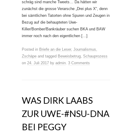
schräg sind manche Tweets… Da hätten wir
zunächst die grosse Verarsche „Drei plus X“, denn
bei sämtlichen Tatorten ohne Spuren und Zeugen in
Bezug auf die behaupteten Uwe-
Killer/Bomber/Bankräuber suchen BKA und BAW
immer noch nach den eigentlichen […]
Posted in
Briefe an die Leser
,
Journalismus
,
Zschäpe
and tagged
Beweisbetrug
,
Schauprozess
on
24. Juli 2017
by
admin
.
3 Comments
WAS DIRK LAABS
ZUR UWE-#NSU-DNA
BEI PEGGY