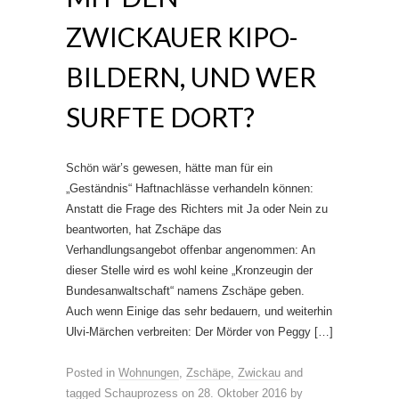
ZWICKAUER KIPO-
BILDERN, UND WER
SURFTE DORT?
Schön wär’s gewesen, hätte man für ein
„Geständnis“ Haftnachlässe verhandeln können:
Anstatt die Frage des Richters mit Ja oder Nein zu
beantworten, hat Zschäpe das
Verhandlungsangebot offenbar angenommen: An
dieser Stelle wird es wohl keine „Kronzeugin der
Bundesanwaltschaft“ namens Zschäpe geben.
Auch wenn Einige das sehr bedauern, und weiterhin
Ulvi-Märchen verbreiten: Der Mörder von Peggy […]
Posted in
Wohnungen
,
Zschäpe
,
Zwickau
and
tagged
Schauprozess
on
28. Oktober 2016
by