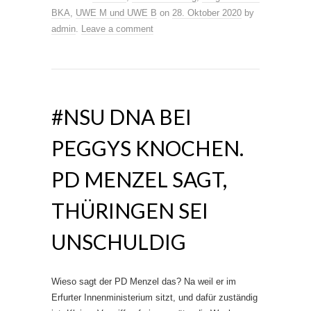
BKA
,
UWE M und UWE B
on
28. Oktober 2020
by
admin
.
Leave a comment
#NSU DNA BEI
PEGGYS KNOCHEN.
PD MENZEL SAGT,
THÜRINGEN SEI
UNSCHULDIG
Wieso sagt der PD Menzel das? Na weil er im
Erfurter Innenministerium sitzt, und dafür zuständig