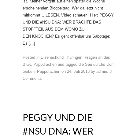
ist. Kleiner Vorgriff auf einen später die Woche
erscheinenden Blogbeitrag: Wer da jetzt nicht
mitkommt… LESEN, Video schauen! Hier: PEGGY
UND DIE #NSU DNA: WER BRACHTE DAS
STOFFTEIL AUS DEM WOMO ZU
DEN KNOCHEN? Es geht offenbar um Sabotage:
Es […]
Posted in
Eisenachund Thüringen
,
Fragen an das
BKA
,
Pappdrachen
and tagged
die Sau durchs Dorf
treiben
,
Pappdrachen
on
24. Juli 2018
by
admin
.
3
Comments
PEGGY UND DIE
#NSU DNA: WER