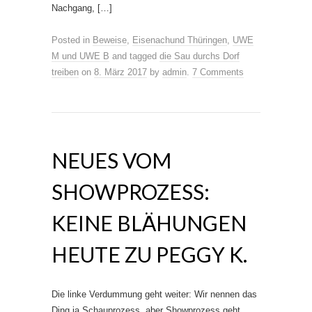
Nachgang, […]
Posted in
Beweise
,
Eisenachund Thüringen
,
UWE
M und UWE B
and tagged
die Sau durchs Dorf
treiben
on
8. März 2017
by
admin
.
7 Comments
NEUES VOM
SHOWPROZESS:
KEINE BLÄHUNGEN
HEUTE ZU PEGGY K.
Die linke Verdummung geht weiter: Wir nennen das
Ding ja Schauprozess, aber Showprozess geht