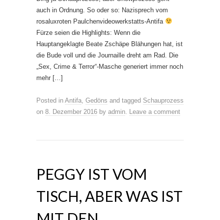
auch in Ordnung. So oder so: Nazisprech vom
rosaluxroten Paulchenvideowerkstatts-Antifa
Fürze seien die Highlights: Wenn die
Hauptangeklagte Beate Zschäpe Blähungen hat, ist
die Bude voll und die Journaille dreht am Rad. Die
„Sex, Crime & Terror“-Masche generiert immer noch
mehr […]
Posted in
Antifa
,
Gedöns
and tagged
Schauprozess
on
8. Dezember 2016
by
admin
.
Leave a comment
PEGGY IST VOM
TISCH, ABER WAS IST
MIT DEN