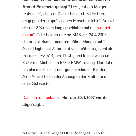
Arnold Bescheid gesagt?
Der „erst am Morgen
feststellte“, dass er Dienst habe, ab 8 Uhr früh,
entgegen der ursprünglichen Einsatzbefehle? Arnold
der nur 2 Stunden lang geschlafen habe…
wer rief
ihn an
? Oder bekam er eine SMS am 24.4.2007,
die er erst Nachts oder am frühen Morgen sah?
Arnold legte laut Akten erst viel später los, nämlich
mit dem TEZ 514, um 11 Uhr, und keineswegs um
8 Uhr mit Michele im 523er BMW Touring. Dort fuhr
ein blonder Polizist mit, ganz eindeutig. Bei der
Akte Arnold fehlen die Aussagen der Mutter und
einer Schwester.
Das ist nicht bekannt
:
Nur der 25.4.2007 wurde
abgefragt…
.
Kiesewetter soll wegen eines Kollegen, Lars de