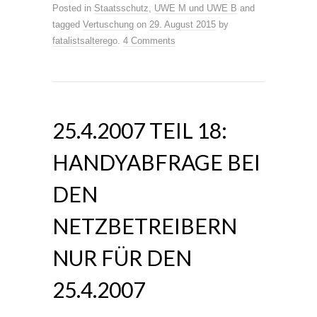
Posted in
Staatsschutz
,
UWE M und UWE B
and
tagged
Vertuschung
on
29. August 2015
by
fatalistsalterego
.
4 Comments
25.4.2007 TEIL 18:
HANDYABFRAGE BEI
DEN
NETZBETREIBERN
NUR FÜR DEN
25.4.2007