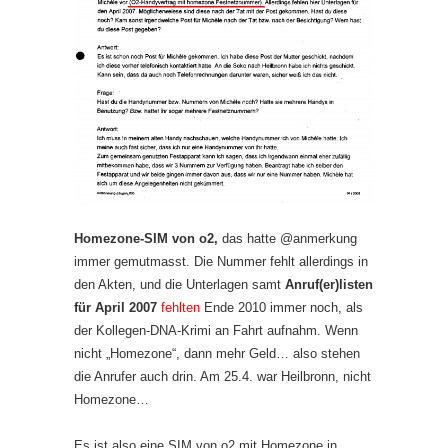
Homezone-SIM von o2,
das hatte @anmerkung
immer gemutmasst. Die Nummer fehlt allerdings in
den Akten, und die Unterlagen samt
Anruf(er)listen
für April 2007
fehlten
Ende 2010 immer noch, als
der Kollegen-DNA-Krimi an Fahrt aufnahm. Wenn
nicht „Homezone“, dann mehr Geld… also stehen
die Anrufer auch drin. Am 25.4. war Heilbronn, nicht
Homezone…
Es ist also eine SIM von o2 mit Homezone in