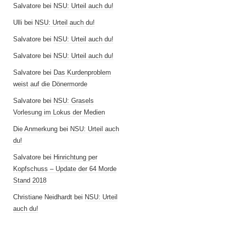
Salvatore
bei
NSU: Urteil auch du!
Ulli
bei
NSU: Urteil auch du!
Salvatore
bei
NSU: Urteil auch du!
Salvatore
bei
NSU: Urteil auch du!
Salvatore
bei
Das Kurdenproblem
weist auf die Dönermorde
Salvatore
bei
NSU: Grasels
Vorlesung im Lokus der Medien
Die Anmerkung
bei
NSU: Urteil auch
du!
Salvatore
bei
Hinrichtung per
Kopfschuss – Update der 64 Morde
Stand 2018
Christiane Neidhardt
bei
NSU: Urteil
auch du!