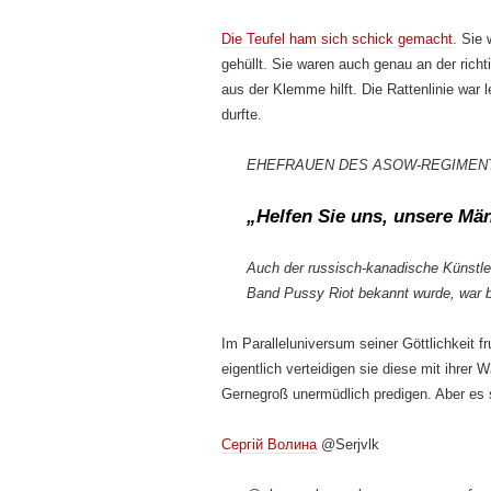
Die Teufel ham sich schick gemacht
. Sie
gehüllt. Sie waren auch genau an der rich
aus der Klemme hilft. Die Rattenlinie war
durfte.
EHEFRAUEN DES ASOW-REGIMENT
„Helfen Sie uns, unsere Män
Auch der russisch-kanadische Künstler u
Band Pussy Riot bekannt wurde, war b
Im Paralleluniversum seiner Göttlichkeit f
eigentlich verteidigen sie diese mit ihrer
Gernegroß unermüdlich predigen. Aber es s
Сергій Волина
@Serjvlk