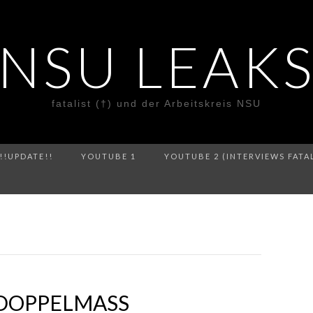
NSU LEAK
fatalist (†) und der Arbeitskreis NSU
!!UPDATE!!
YOUTUBE 1
YOUTUBE 2 (INTERVIEWS FATA
DOPPELMASS