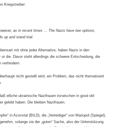
n Kriegstreiber.
However, as in recent times … The Nazis have two options,
ds up and stand trial.
bensart mit ohne jeder Alternative, haben Nazis in den
r die. Davor steht allerdings die schwere Entscheidung, die
 verhindern.
erhaupt nicht gestellt wird, ein Problem, das nicht thematisiert
n.
 etliche ukrainische Nazifrauen inzwischen in good old
r gelebt haben. Die bleiben Nazifrauen.
er“ in Azovstal (BILD), die „Verteidiger“ von Mariupol (Spiegel),
genehm, solange sie der „guten“ Sache, also der Unterstützung