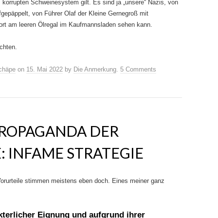
korrupten Schweinesystem gilt. Es sind ja „unsere“ Nazis, von
ufgepäppelt, von Führer Olaf der Kleine Gernegroß mit
rt am leeren Ölregal im Kaufmannsladen sehen kann.
chten.
chäpe
on
15. Mai 2022
by
Die Anmerkung
.
5 Comments
ROPAGANDA DER
: INFAME STRATEGIE
 Vorurteile stimmen meistens eben doch. Eines meiner ganz
kterlicher Eignung und aufgrund ihrer