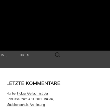
S
Suche
LIST)
FORUM
nach:
LETZTE KOMMENTARE
Nix
bei
Holger Gerlach ist der
Schlüssel zum 4.11.2011. Brillen,
Mädchenschuh, Anmietung