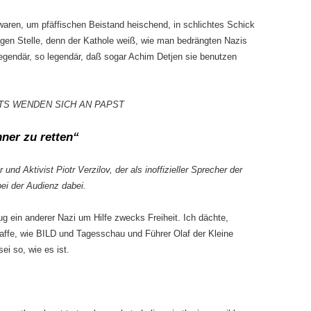
 waren, um pfäffischen Beistand heischend, in schlichtes Schick
tigen Stelle, denn der Kathole weiß, wie man bedrängten Nazis
 legendär, so legendär, daß sogar Achim Detjen sie benutzen
S WENDEN SICH AN PAPST
ner zu retten“
nd Aktivist Piotr Verzilov, der als inoffizieller Sprecher der
ei der Audienz dabei.
rug ein anderer Nazi um Hilfe zwecks Freiheit. Ich dächte,
 Waffe, wie BILD und Tagesschau und Führer Olaf der Kleine
ei so, wie es ist.