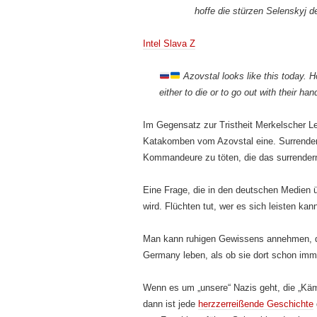
hoffe die stürzen Selenskyj de
Intel Slava Z
Azovstal looks like this today. 
either to die or to go out with their han
Im Gegensatz zur Tristheit Merkelscher Le
Katakomben vom Azovstal eine. Surrender o
Kommandeure zu töten, die das surrendern
Eine Frage, die in den deutschen Medien üb
wird. Flüchten tut, wer es sich leisten kan
Man kann ruhigen Gewissens annehmen, daß
Germany leben, als ob sie dort schon imme
Wenn es um „unsere“ Nazis geht, die „Kämpf
dann ist jede
herzzerreißende Geschichte