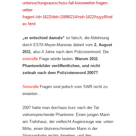
untersuchungsausschuss-fall-kiesewetter-fragen-
ueber-
fragen/-/id=1622/did=15886214/nid=1622/txjyy8/ind
ex.html
„er entschied damals“
ist falsch, die Ablehnung
durch ESTA Meyer-Manoras datiert vom
2. August
2011
, also 4 Jahre nach dem Polizistenmord. Die
sinnvolle
Frage würde lauten:
Warum 2011
Phantombilder veröffentlichen, und nicht
zeitnah nach dem Polizistenmord 2007?
Sinnvolle
Fragen sind jedoch vom SWR nicht zu
erwarten…
2007 hatte man durchaus kurz nach der Tat
vielversprechende Phantome: Einen jungen Mann
am Trafohaus, der vielleicht Augenzeuge war, unten
Mitte, einen blutverschmierten Mann in der
Strassenbahn rechts daneben, und den