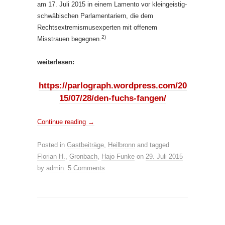
am 17. Juli 2015 in einem Lamento vor kleingeistig-
schwäbischen Parlamentariern, die dem
Rechtsextremismusexperten mit offenem
2)
Misstrauen begegnen.
weiterlesen:
https://parlograph.wordpress.com/20
15/07/28/den-fuchs-fangen/
Continue reading
→
Posted in
Gastbeiträge
,
Heilbronn
and tagged
Florian H.
,
Gronbach
,
Hajo Funke
on
29. Juli 2015
by
admin
.
5 Comments