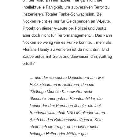
3″, der Mord an Herrhausen“ hat gar nicht die
intellektuelle Fähigkeit, um subversiven Terror zu
inszenieren. Totaler Funke-Schwachsinn. Bei
Nocken reicht es nur für Geldspenden an V-Leute,
Protektion dieser V-Leute bei Polizei und Justiz,
aber doch nicht für Terrormanagement… Das kann
Nocken so wenig wie es Funke könnte… mehr als
Florians Handy zu verlieren ist da nicht drin. Und
Zauberautos mit Selbstmordbeweisen drin, Auftrag
erfüllt?
… und der versuchte Doppelmord an zwei
Polizeibeamten in Heilbronn, den die
22jährige Michèle Kiesewetter nicht
überlebte. Hier gab es Phantombilder, die
keiner der drei Personen ähneln, die laut
Bundesanwaltschaft NSU-Mitglieder waren.
Auch bei den Bombenanschlägen in Köln
stellt sich die Frage, ob es bisher nicht
belangte Helfer oder Mittäter gab.