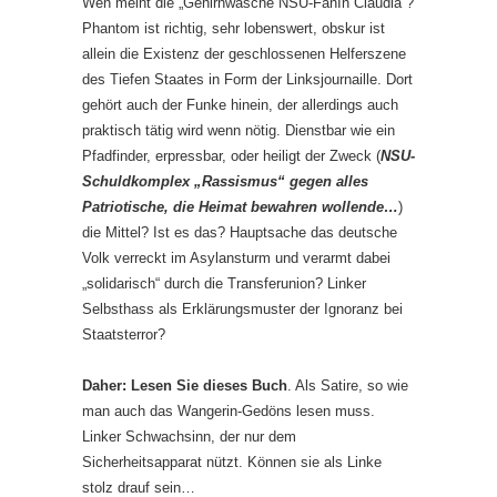
Wen meint die „Gehirnwäsche NSU-FanIn Claudia“?
Phantom ist richtig, sehr lobenswert, obskur ist
allein die Existenz der geschlossenen Helferszene
des Tiefen Staates in Form der Linksjournaille. Dort
gehört auch der Funke hinein, der allerdings auch
praktisch tätig wird wenn nötig. Dienstbar wie ein
Pfadfinder, erpressbar, oder heiligt der Zweck (
NSU-
Schuldkomplex „Rassismus“ gegen alles
Patriotische, die Heimat bewahren wollende…
)
die Mittel? Ist es das? Hauptsache das deutsche
Volk verreckt im Asylansturm und verarmt dabei
„solidarisch“ durch die Transferunion? Linker
Selbsthass als Erklärungsmuster der Ignoranz bei
Staatsterror?
Daher: Lesen Sie dieses Buch
. Als Satire, so wie
man auch das Wangerin-Gedöns lesen muss.
Linker Schwachsinn, der nur dem
Sicherheitsapparat nützt. Können sie als Linke
stolz drauf sein…