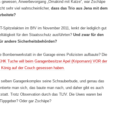
es gewesen, Anwerbevorgang „Omakind mit Katze“, war Zschäpe
cht sehr viel wahrscheinlicher,
dass das Trio aus Jena mit dem
rbeitete?
-Spitzelakten im BfV im November 2011, lenkt der lediglich gut
eltätigkeit für den Staatsschutz ausführten?
Und zwar für den
für andere Sicherheitsbehörden?
e Bombenwerkstatt in der Garage eines Polizisten aufbaute? Die
HK Tuche will beim Garagenbesitzer Apel (Kripomann) VOR der
König auf der Couch gesessen haben.
m selben Garagenkomplex seine Schrauberbude, und genau das
entierte man sich, das baute man nach, und daher gibt es auch
tatt. Trotz Observation durch das TLfV. Die Uwes waren bei
r Tippgeber? Oder gar Zschäpe?