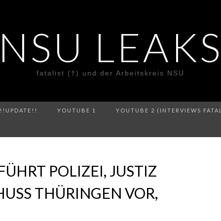
NSU LEAK
fatalist (†) und der Arbeitskreis NSU
!!UPDATE!!
YOUTUBE 1
YOUTUBE 2 (INTERVIEWS FATA
ÜHRT POLIZEI, JUSTIZ
HUSS THÜRINGEN VOR,