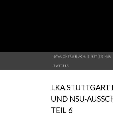
@TAUCHERS BUCH: EINSTIEG NSU 
TWITTER
LKA STUTTGART F
UND NSU-AUSSC
TEIL 6