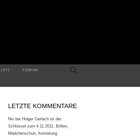
S
Suche
LIST)
FORUM
nach:
LETZTE KOMMENTARE
Nix
bei
Holger Gerlach ist der
Schlüssel zum 4.11.2011. Brillen,
Mädchenschuh, Anmietung