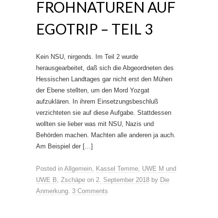
FROHNATUREN AUF
EGOTRIP – TEIL 3
Kein NSU, nirgends. Im Teil 2 wurde
herausgearbeitet, daß sich die Abgeordneten des
Hessischen Landtages gar nicht erst den Mühen
der Ebene stellten, um den Mord Yozgat
aufzuklären. In ihrem Einsetzungsbeschluß
verzichteten sie auf diese Aufgabe. Stattdessen
wollten sie lieber was mit NSU, Nazis und
Behörden machen. Machten alle anderen ja auch.
Am Beispiel der […]
Posted in
Allgemein
,
Kassel Temme
,
UWE M und
UWE B
,
Zschäpe
on
2. September 2018
by
Die
Anmerkung
.
3 Comments