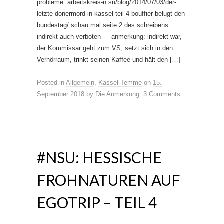
probleme: arbeitskreis-n.su/blog/2014/07/03/der-
letzte-donermord-in-kassel-teil-4-bouffier-belugt-den-
bundestag/ schau mal seite 2 des schreibens.
indirekt auch verboten — anmerkung: indirekt war,
der Kommissar geht zum VS, setzt sich in den
Verhörraum, trinkt seinen Kaffee und hält den […]
Posted in
Allgemein
,
Kassel Temme
on
15.
September 2018
by
Die Anmerkung
.
3 Comments
#NSU: HESSISCHE
FROHNATUREN AUF
EGOTRIP – TEIL 4