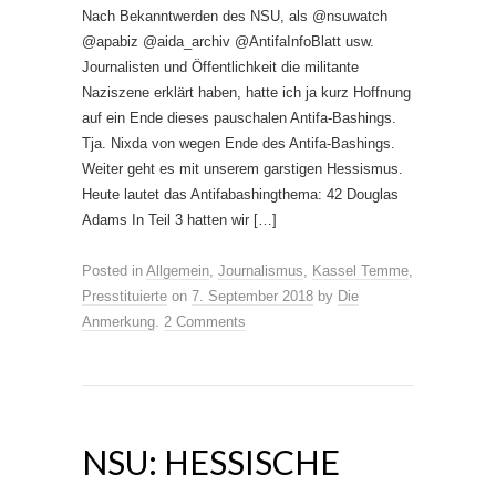
Nach Bekanntwerden des NSU, als @nsuwatch
@apabiz @aida_archiv @AntifaInfoBlatt usw.
Journalisten und Öffentlichkeit die militante
Naziszene erklärt haben, hatte ich ja kurz Hoffnung
auf ein Ende dieses pauschalen Antifa-Bashings.
Tja. Nixda von wegen Ende des Antifa-Bashings.
Weiter geht es mit unserem garstigen Hessismus.
Heute lautet das Antifabashingthema: 42 Douglas
Adams In Teil 3 hatten wir […]
Posted in
Allgemein
,
Journalismus
,
Kassel Temme
,
Presstituierte
on
7. September 2018
by
Die
Anmerkung
.
2 Comments
NSU: HESSISCHE