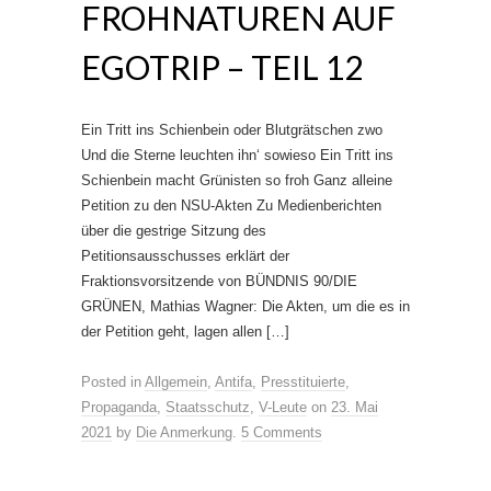
FROHNATUREN AUF
EGOTRIP – TEIL 12
Ein Tritt ins Schienbein oder Blutgrätschen zwo
Und die Sterne leuchten ihn‘ sowieso Ein Tritt ins
Schienbein macht Grünisten so froh Ganz alleine
Petition zu den NSU-Akten Zu Medienberichten
über die gestrige Sitzung des
Petitionsausschusses erklärt der
Fraktionsvorsitzende von BÜNDNIS 90/DIE
GRÜNEN, Mathias Wagner: Die Akten, um die es in
der Petition geht, lagen allen […]
Posted in
Allgemein
,
Antifa
,
Presstituierte
,
Propaganda
,
Staatsschutz
,
V-Leute
on
23. Mai
2021
by
Die Anmerkung
.
5 Comments