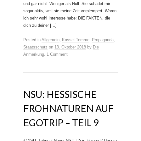
und gar nicht. Weniger als Null. Sie schadet mir
sogar aktiv, weil sie meine Zeit verplempert. Woran
ich sehr wohl Interesse habe: DIE FAKTEN, die
dich zu deiner […]
Posted in
Allgemein
,
Kassel Temme
,
Propaganda
,
Staatsschutz
on
13. Oktober 2018
by
Die
Anmerkung
.
1 Comment
NSU: HESSISCHE
FROHNATUREN AUF
EGOTRIP – TEIL 9
@NSU_Tribunal Neuer NSU-UA in Hessen? Unsere