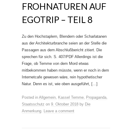
FROHNATUREN AUF
EGOTRIP – TEIL 8
Zu den Hochstaplern, Blendern oder Scharlatanen
aus der Architektur­branche seien an der Stelle die
Passagen aus dem Abschlußbericht zitiert. Die
sprechen für sich. S. 407/PDF Allerdings ist die
Frage, ob Temme von dem Mord etwas
mitbekommen haben müsste, wenn er noch in dem
Internetcafe gewesen wäre, rein hypothetischer
Natur. Denn es ist, wie oben ausgeführt, […]
Posted in
Allgemein
,
Kassel Temme
,
Propaganda
,
Staatsschutz
on
9. Oktober 2018
by
Die
Anmerkung
.
Leave a comment