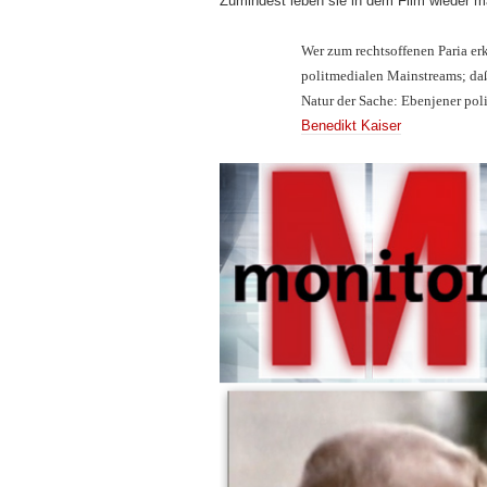
Zumindest leben sie in dem Film wieder ma
Wer zum rechtsoffenen Paria erk
politmedialen Mainstreams; daß 
Natur der Sache: Ebenjener pol
Benedikt Kaiser