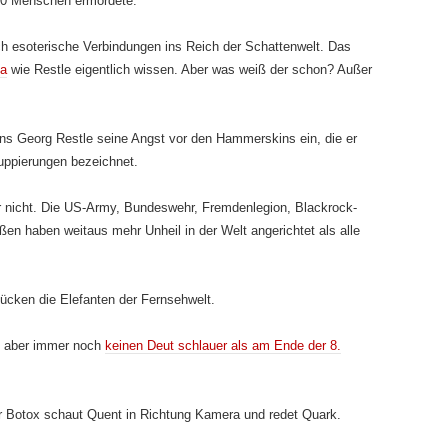
10 Menschen ermordete.
ch esoterische Verbindungen ins Reich der Schattenwelt. Das
fa
wie Restle eigentlich wissen. Aber was weiß der schon? Außer
ns Georg Restle seine Angst vor den Hammerskins ein, die er
ruppierungen bezeichnet.
nicht. Die US-Army, Bundeswehr, Fremdenlegion, Blackrock-
ßen haben weitaus mehr Unheil in der Welt angerichtet als alle
Mücken die Elefanten der Fernsehwelt.
r, aber immer noch
keinen Deut schlauer als am Ende der 8.
r Botox schaut Quent in Richtung Kamera und redet Quark.