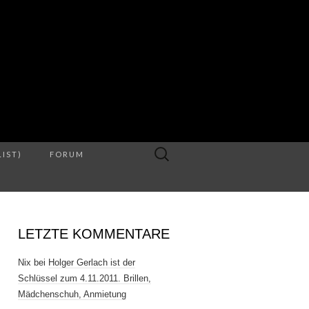
S
Suche
LIST)
FORUM
nach:
LETZTE KOMMENTARE
Nix
bei
Holger Gerlach ist der
Schlüssel zum 4.11.2011. Brillen,
Mädchenschuh, Anmietung