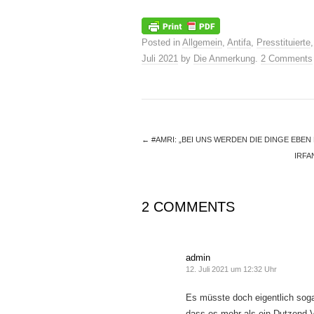
Posted in
Allgemein
,
Antifa
,
Presstituierte
Juli 2021
by
Die Anmerkung
.
2 Comments
←
#AMRI: „BEI UNS WERDEN DIE DINGE EBE
IRFA
2 COMMENTS
admin
12. Juli 2021 um 12:32 Uhr
Es müsste doch eigentlich soga
dass es mehr als ein Dutzend V