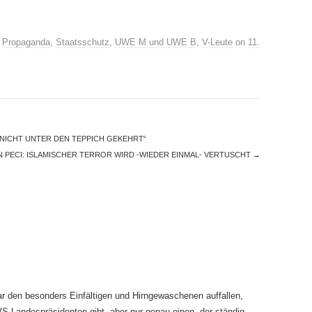
,
Propaganda
,
Staatsschutz
,
UWE M und UWE B
,
V-Leute
on
11.
N NICHT UNTER DEN TEPPICH GEKEHRT“
N PECI: ISLAMISCHER TERROR WIRD -WIEDER EINMAL- VERTUSCHT
→
r den besonders Einfältigen und Hirngewaschenen auffallen,
S-Landespräsidenten gibt, aber nur genau einen, der ständig