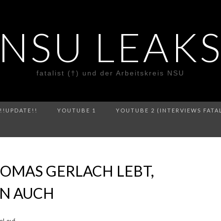
NSU LEAK
fatalist (†) und der Arbeitskreis NSU
!!UPDATE!!
YOUTUBE 1
YOUTUBE 2 (INTERVIEWS FATA
HOMAS GERLACH LEBT,
N AUCH