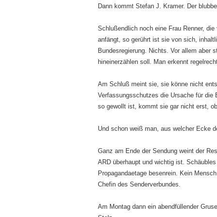
Dann kommt Stefan J. Kramer. Der blubbe
Schlußendlich noch eine Frau Renner, die 
anfängt, so gerührt ist sie von sich, inhal
Bundesregierung. Nichts. Vor allem aber sto
hineinerzählen soll. Man erkennt regelrec
Am Schluß meint sie, sie könne nicht en
Verfassungsschutzes die Ursache für die E
so gewollt ist, kommt sie gar nicht erst, 
Und schon weiß man, aus welcher Ecke der 
Ganz am Ende der Sendung weint der Restl
ARD überhaupt und wichtig ist. Schäubles
Propagandaetage besenrein. Kein Mensch 
Chefin des Senderverbundes.
Am Montag dann ein abendfüllender Grusels