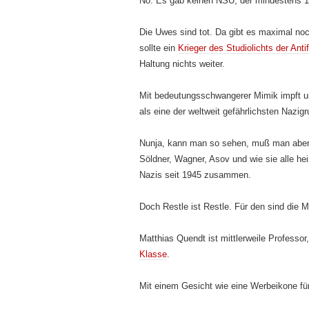
Nö. Es gab keinen NSU, der mindestens 
Die Uwes sind tot. Da gibt es maximal no
sollte ein
Krieger des Studiolichts der Anti
Haltung nichts weiter.
Mit bedeutungsschwangerer Mimik impft u
als eine der weltweit gefährlichsten Nazig
Nunja, kann man so sehen, muß man aber 
Söldner, Wagner, Asov und wie sie alle hei
Nazis seit 1945 zusammen.
Doch Restle ist Restle. Für den sind die 
Matthias Quendt ist mittlerweile Professo
Klasse
.
Mit einem Gesicht wie eine Werbeikone fü