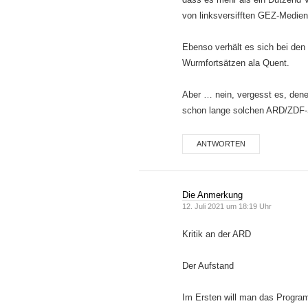
von linksversifften GEZ-Medien
Ebenso verhält es sich bei den
Wurmfortsätzen ala Quent.
Aber … nein, vergesst es, denen
schon lange solchen ARD/ZDF-S
ANTWORTEN
Die Anmerkung
12. Juli 2021 um 18:19 Uhr
Kritik an der ARD
Der Aufstand
Im Ersten will man das Progra