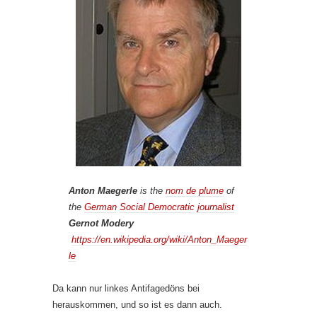
Anton Maegerle
is the
nom de plume
of
the
German
Social Democratic
journalist
Gernot Modery
https://en.wikipedia.org/wiki/Anton_Maeger
le
Da kann nur linkes Antifagedöns bei
herauskommen, und so ist es dann auch.