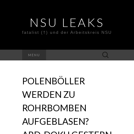
NSU LEAKS
fatalist (†) und der Arbeitskreis NSU
Suche
MENU
nach:
POLENBÖLLER
WERDEN ZU
ROHRBOMBEN
AUFGEBLASEN?