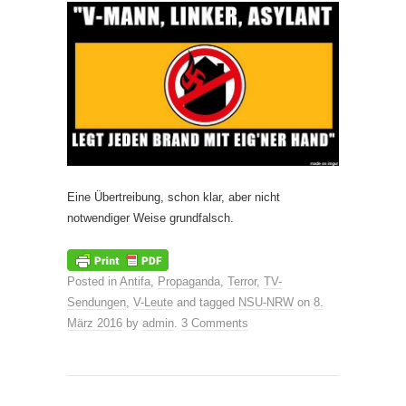
Eine Übertreibung, schon klar, aber nicht
notwendiger Weise grundfalsch.
Posted in
Antifa
,
Propaganda
,
Terror
,
TV-
Sendungen
,
V-Leute
and tagged
NSU-NRW
on
8.
März 2016
by
admin
.
3 Comments