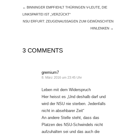
←
BINNINGER EMPFIEHLT THÜRINGEN V-LEUTE, DIE
LINKSPARTEI IST „VERZÜCKT“
NSU ERFURT: ZEUGENAUSSAGEN ZUM GEWÜNSCHTEN
HINLENKEN
→
3 COMMENTS
gremium7
8. März 2016 um 23:45 Uhr
Leben mit dem Widerspruch
Hier heisst es „Und deshalb darf und
wird der NSU nie sterben. Jedenfalls
nicht in absehbarer Zeit“
An andere Stelle steht, dass das
Platzen des NSU-Schwindels nicht
aufzuhalten sei und das auch die