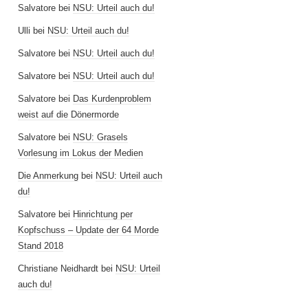
Salvatore
bei
NSU: Urteil auch du!
Ulli
bei
NSU: Urteil auch du!
Salvatore
bei
NSU: Urteil auch du!
Salvatore
bei
NSU: Urteil auch du!
Salvatore
bei
Das Kurdenproblem
weist auf die Dönermorde
Salvatore
bei
NSU: Grasels
Vorlesung im Lokus der Medien
Die Anmerkung
bei
NSU: Urteil auch
du!
Salvatore
bei
Hinrichtung per
Kopfschuss – Update der 64 Morde
Stand 2018
Christiane Neidhardt
bei
NSU: Urteil
auch du!