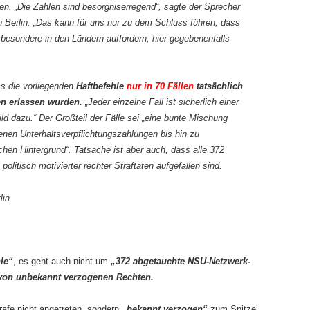
n. „Die Zahlen sind besorgniserregend“, sagte der Sprecher
 Berlin. „Das kann für uns nur zu dem Schluss führen, dass
sbesondere in den Ländern auffordern, hier gegebenenfalls
ss die vorliegenden
Haftbefehle
nur in 70 Fällen
tatsächlich
ten erlassen wurden.
„Jeder einzelne Fall ist sicherlich einer
ld dazu.“ Der Großteil der Fälle sei „eine bunte Mischung
nen Unterhaltsverpflichtungszahlungen bis hin zu
chen Hintergrund“. Tatsache ist aber auch, dass alle 372
litisch motivierter rechter Straftaten aufgefallen sind.
lin
hle“
, es geht auch nicht um
„372 abgetauchte NSU-Netzwerk-
 von unbekannt verzogenen Rechten.
afe nicht angetreten, sondern
„bekannt verzogen“
zum Spitzel