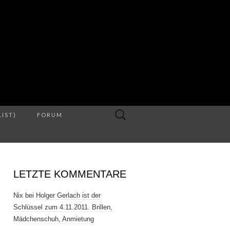
S
Suche
LIST)
FORUM
nach:
LETZTE KOMMENTARE
Nix
bei
Holger Gerlach ist der
Schlüssel zum 4.11.2011. Brillen,
Mädchenschuh, Anmietung