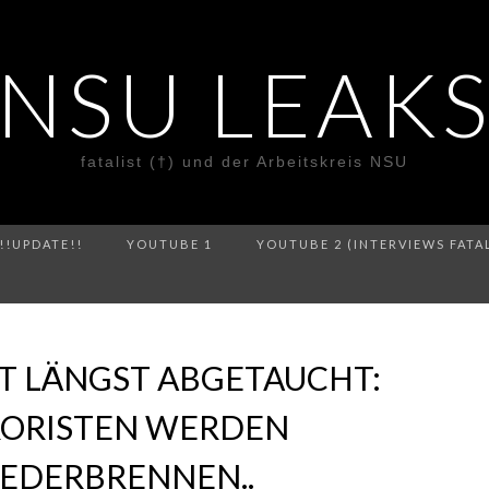
NSU LEAK
fatalist (†) und der Arbeitskreis NSU
!!UPDATE!!
YOUTUBE 1
YOUTUBE 2 (INTERVIEWS FATA
ST LÄNGST ABGETAUCHT:
RORISTEN WERDEN
EDERBRENNEN..