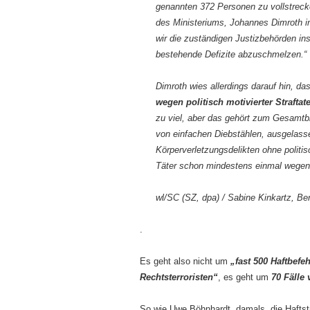
genannten 372 Personen zu vollstrecke
des Ministeriums, Johannes Dimroth in
wir die zuständigen Justizbehörden in
bestehende Defizite abzuschmelzen.“
Dimroth wies allerdings darauf hin, da
wegen politisch motivierter Strafta
zu viel, aber das gehört zum Gesamtbi
von einfachen Diebstählen, ausgelasse
Körperverletzungsdelikten ohne politis
Täter schon mindestens einmal wegen po
wl/SC (SZ, dpa) / Sabine Kinkartz, Ber
.
Es geht also nicht um
„fast 500 Haftbefe
Rechtsterroristen“
, es geht um
70 Fälle
So wie Uwe Böhnhardt, damals, die Haftstr