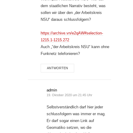
dem staatlichen Narrativ besteht, was
sollen wir über den „der Arbeitskreis
NSU“ daraus schlussfolgern?
https://archive.vn/e2qAW#selection-
1215.1-1215.272
Auch „“der Arbeitskreis NSU“ kann ohne
Funknetz telefonieren?
ANTWORTEN
admin
19. Oktober 2020 um 21:45 Uhr
Selbstverständlich darf hier jeder
schlussfolgern was immer er mag.
Er darf sogar einen Link auf
Geomatiko setzen, wo die