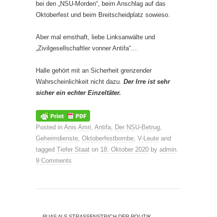
bei den „NSU-Morden“, beim Anschlag auf das
Oktoberfest und beim Breitscheidplatz sowieso.
Aber mal ernsthaft, liebe Linksanwälte und
„Zivilgesellschaftler vonner Antifa“…
Halle gehört mit an Sicherheit grenzender
Wahrscheinlichkeit nicht dazu.
Der Irre ist sehr
sicher ein echter Einzeltäter.
Posted in
Anis Amri
,
Antifa
,
Der NSU-Betrug
,
Geheimdienste
,
Oktoberfestbombe
,
V-Leute
and
tagged
Tiefer Staat
on
18. Oktober 2020
by
admin
.
9 Comments
←
PUAS ALS STRASSENSTRICH DER POLITIK