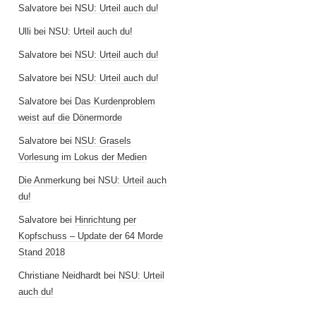
Salvatore
bei
NSU: Urteil auch du!
Ulli
bei
NSU: Urteil auch du!
Salvatore
bei
NSU: Urteil auch du!
Salvatore
bei
NSU: Urteil auch du!
Salvatore
bei
Das Kurdenproblem
weist auf die Dönermorde
Salvatore
bei
NSU: Grasels
Vorlesung im Lokus der Medien
Die Anmerkung
bei
NSU: Urteil auch
du!
Salvatore
bei
Hinrichtung per
Kopfschuss – Update der 64 Morde
Stand 2018
Christiane Neidhardt
bei
NSU: Urteil
auch du!