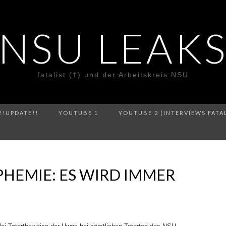
NSU LEAK
fatalist (†) und der Arbeitskreis NSU
!!UPDATE!!
YOUTUBE 1
YOUTUBE 2 (INTERVIEWS FATA
HEMIE: ES WIRD IMMER