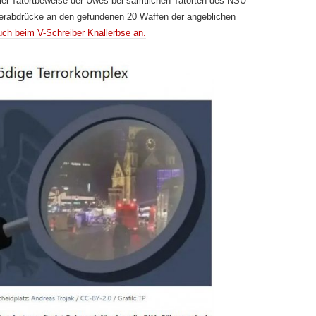
lei Tatortbeweise der Uwes bei sämtlichen Tatorten des NSU-
gerabdrücke an den gefundenen 20 Waffen der angeblichen
h beim V-Schreiber Knallerbse an.