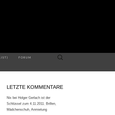
S
Suche
LIST)
FORUM
nach:
LETZTE KOMMENTARE
Nix
bei
Holger Gerlach ist der
Schlüssel zum 4.11.2011. Brillen,
Mädchenschuh, Anmietung