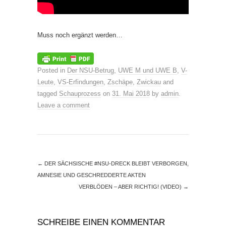
Muss noch ergänzt werden…
Posted in
Der NSU-Betrug
,
UWE M und UWE B
,
V-
Leute
,
VS-Erfindungen
,
Zschäpe
,
Zwickau
and
tagged
Schauprozess
on
31. Mai 2018
by
admin
.
Leave a comment
←
DER SÄCHSISCHE #NSU-DRECK BLEIBT VERBORGEN,
AMNESIE UND GESCHREDDERTE AKTEN
VERBLÖDEN – ABER RICHTIG! (VIDEO)
→
SCHREIBE EINEN KOMMENTAR