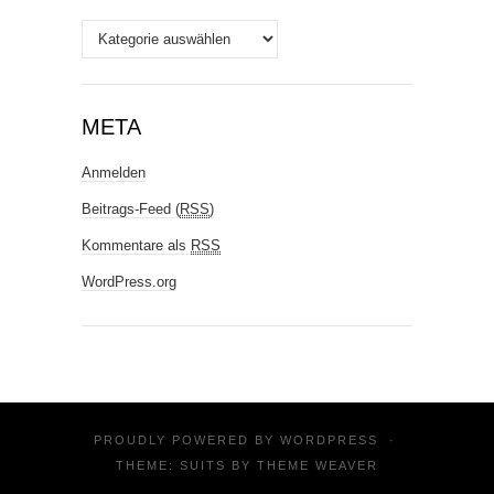
Stichworte
META
Anmelden
Beitrags-Feed (
RSS
)
Kommentare als
RSS
WordPress.org
PROUDLY POWERED BY
WORDPRESS
·
THEME: SUITS BY
THEME WEAVER