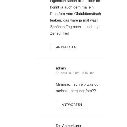
eigentlich schon alles, aber ihr
könnt ja auch gern mal ein
Frontfoto vom Obduktionstisch
leaken, das wäre ja mal was!
Schönen Tag noch….und jetzt
Zensur frei!
ANTWORTEN
admin
18. April 2018 um 19:16 Uhr
Mimose… schreib was du
meinst…bergungsfoto??
ANTWORTEN
Die Anmerkung