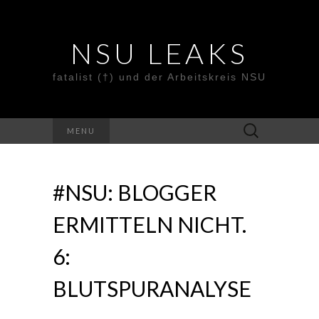
NSU LEAKS
fatalist (†) und der Arbeitskreis NSU
Suche
MENU
nach:
#NSU: BLOGGER
ERMITTELN NICHT.
6:
BLUTSPURANALYSE