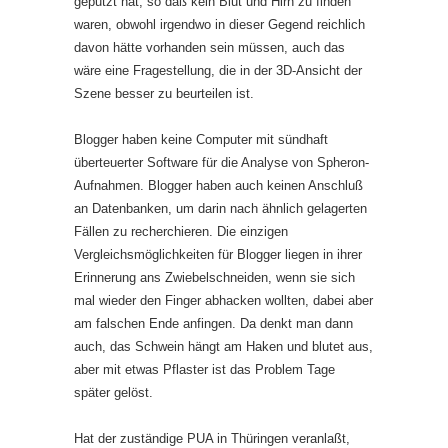
geputzt hat, so daß kein Blut und Hirn zu finden
waren, obwohl irgendwo in dieser Gegend reichlich
davon hätte vorhanden sein müssen, auch das
wäre eine Fragestellung, die in der 3D-Ansicht der
Szene besser zu beurteilen ist.
Blogger haben keine Computer mit sündhaft
überteuerter Software für die Analyse von Spheron-
Aufnahmen. Blogger haben auch keinen Anschluß
an Datenbanken, um darin nach ähnlich gelagerten
Fällen zu recher­chieren. Die einzigen
Vergleichsmöglichkeiten für Blogger liegen in ihrer
Erinnerung ans Zwiebelschneiden, wenn sie sich
mal wieder den Finger abhacken wollten, dabei aber
am falschen Ende anfingen. Da denkt man dann
auch, das Schwein hängt am Haken und blutet aus,
aber mit etwas Pflaster ist das Problem Tage
später gelöst.
Hat der zuständige PUA in Thüringen veranlaßt,