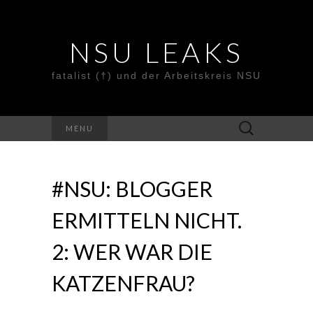
NSU LEAKS
fatalist (†) und der Arbeitskreis NSU
Suche
MENU
nach:
#NSU: BLOGGER
ERMITTELN NICHT.
2: WER WAR DIE
KATZENFRAU?