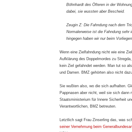
Böhnhardt des Öfteren in der Wohnun
dabei, sie wussten aber Bescheid.
Zeugin Z: Die Fahndung nach dem Trio 
Normalerweise ist die Fahndung sehr 
hingegen haben wir nur beim Vorliegen
Wenn eine Zielfahndung nicht wie eine Zie
Aufklärung des Doppelmordes zu Stregda, 
kein Ziel gefahndet werden. Man tut so al
und Damen. BMZ gehörten also nicht dazu
Sie wußten also, wo die sich aufhalten. Gl
Pappnasen aber nicht, weil sie sich dan
Staats­ministerium für Innere Sicherheit u
Verantwortlichen, BMZ betreuten.
Letztlich sagt Frau Zinserling das, was sc
seiner Vernehmung beim Generalbundes­an