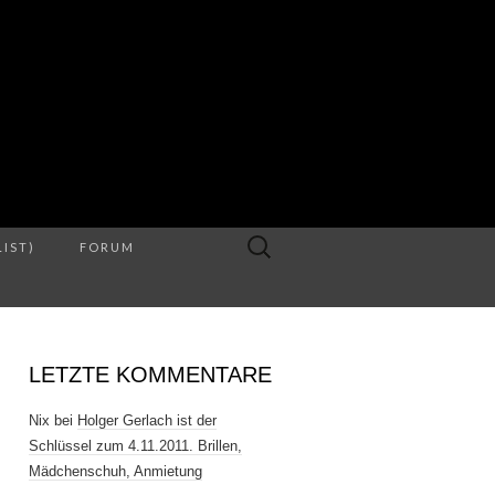
S
Suche
LIST)
FORUM
nach:
LETZTE KOMMENTARE
Nix
bei
Holger Gerlach ist der
Schlüssel zum 4.11.2011. Brillen,
Mädchenschuh, Anmietung