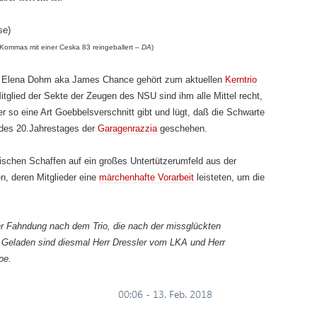
se)
, Kommas mit einer Ceska 83 reingeballert –
DA
)
 Elena Dohm aka James Chance gehört zum aktuellen
Kerntrio
Mitglied der Sekte der Zeugen des NSU sind ihm alle Mittel recht,
 so eine Art Goebbelsverschnitt gibt und lügt, daß die Schwarte
 des 20.Jahrestages der
Garagenrazzia
geschehen.
schen Schaffen auf ein großes Untertützerumfeld aus der
, deren Mitglieder eine
märchenhafte Vorarbeit
leisteten, um die
r Fahndung nach dem Trio, die nach der missglückten
. Geladen sind diesmal Herr Dressler vom LKA und Herr
pe.