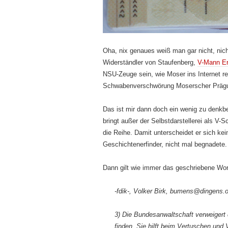
Oha, nix genaues weiß man gar nicht, nich
Widerständ­ler von Staufenberg,
V-Mann Er
NSU-Zeuge sein, wie Moser ins Internet rei
Schwabenverschwörung Moserscher Präg
Das ist mir dann doch ein wenig zu denkbe
bringt außer der Selbstdarstellerei als V-
die Reihe. Damit unterscheidet er sich ke
Geschichtenerfinder, nicht mal begnadete.
Dann gilt wie immer das geschriebene Wor
-fdik-, Volker Birk, bumens@dingens.o
3) Die Bundesanwaltschaft verweigert di
finden. Sie hilft beim Vertuschen und V