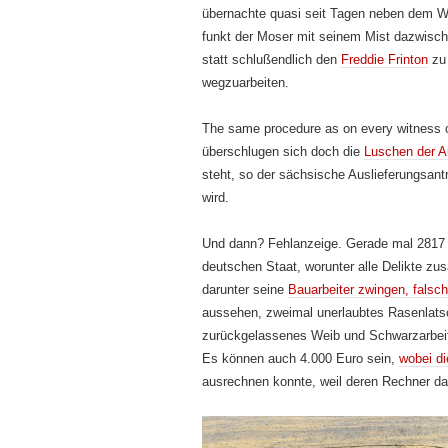
übernachte quasi seit Tagen neben dem Wa
funkt der Moser mit seinem Mist dazwischen
statt schlußendlich den
Freddie Frinton
zu 
wegzuarbeiten.
The same procedure as on every witness 
überschlugen sich doch die
Luschen der A
steht, so der sächsische Auslieferungsan
wird.
Und dann? Fehlanzeige. Gerade mal 2817 
deutschen Staat, worunter alle Delikte zu
darunter seine
Bauarbeiter zwingen, falsc
aussehen, zweimal unerlaubtes Rasenlatsch
zurückgelassenes Weib und Schwarzarbeit
Es können auch 4.000 Euro sein,
wobei di
ausrechnen konnte, weil deren Rechner das 