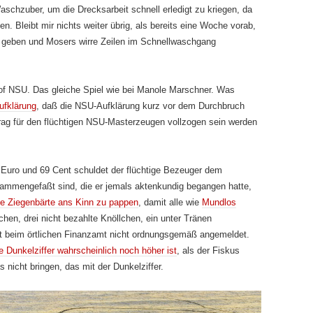
schzuber, um die Drecksarbeit schnell erledigt zu kriegen, da
. Bleibt mir nichts weiter übrig, als bereits eine Woche vorab,
geben und Mosers wirre Zeilen im Schnellwaschgang
of NSU. Das gleiche Spiel wie bei Manole Marschner. Was
ufklärung
, daß die NSU-Aufklärung kurz vor dem Durchbruch
trag für den flüchtigen NSU-Masterzeugen vollzogen sein werden
Euro und 69 Cent schuldet der flüchtige Bezeuger dem
sammengefaßt sind, die er jemals aktenkundig begangen hatte,
he Ziegenbärte ans Kinn zu pappen
, damit alle wie
Mundlos
en, drei nicht bezahlte Knöllchen, ein unter Tränen
 beim örtlichen Finanzamt nicht ordnungsgemäß angemeldet.
e Dunkelziffer wahrscheinlich noch höher ist
, als der Fiskus
nicht bringen, das mit der Dunkelziffer.