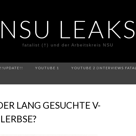
NSU LEAK
fatalist (†) und der Arbeitskreis NSU
!!UPDATE!!
YOUTUBE 1
YOUTUBE 2 (INTERVIEWS FATA
 DER LANG GESUCHTE V-
LERBSE?