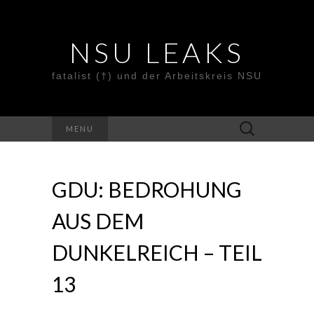
NSU LEAKS
fatalist (†) und der Arbeitskreis NSU
Suche
MENU
nach:
GDU: BEDROHUNG
AUS DEM
DUNKELREICH – TEIL
13