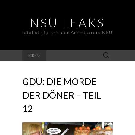
NSU LEAKS
fatalist (†) und der Arbeitskreis NSU
Suche
MENU
nach:
GDU: DIE MORDE
DER DÖNER – TEIL
12