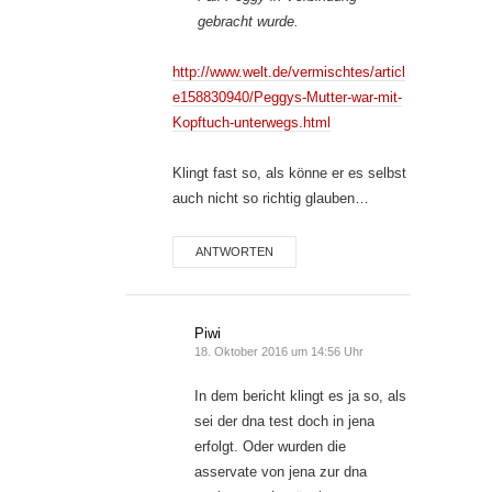
gebracht wurde.
http://www.welt.de/vermischtes/articl
e158830940/Peggys-Mutter-war-mit-
Kopftuch-unterwegs.html
Klingt fast so, als könne er es selbst
auch nicht so richtig glauben…
ANTWORTEN
Piwi
18. Oktober 2016 um 14:56 Uhr
In dem bericht klingt es ja so, als
sei der dna test doch in jena
erfolgt. Oder wurden die
asservate von jena zur dna