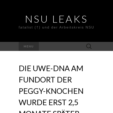
NSU LEAKS
fatalist (†) und der Arbeitskreis NSU
Suche
MENU
nach:
DIE UWE-DNA AM
FUNDORT DER
PEGGY-KNOCHEN
WURDE ERST 2,5