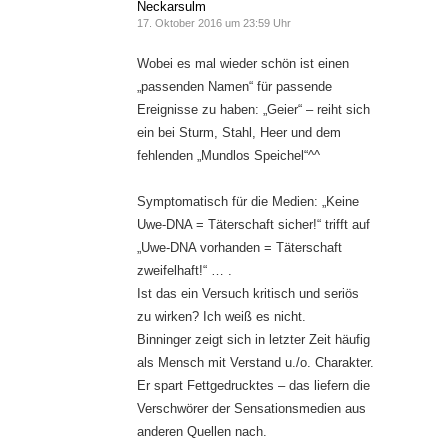
Neckarsulm
17. Oktober 2016 um 23:59 Uhr
Wobei es mal wieder schön ist einen
„passenden Namen“ für passende
Ereignisse zu haben: „Geier“ – reiht sich
ein bei Sturm, Stahl, Heer und dem
fehlenden „Mundlos Speichel“^^
Symptomatisch für die Medien: „Keine
Uwe-DNA = Täterschaft sicher!“ trifft auf
„Uwe-DNA vorhanden = Täterschaft
zweifelhaft!“ … .
Ist das ein Versuch kritisch und seriös
zu wirken? Ich weiß es nicht.
Binninger zeigt sich in letzter Zeit häufig
als Mensch mit Verstand u./o. Charakter.
Er spart Fettgedrucktes – das liefern die
Verschwörer der Sensationsmedien aus
anderen Quellen nach.