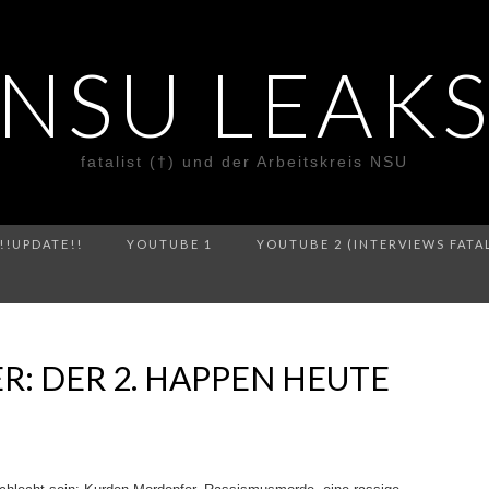
NSU LEAK
fatalist (†) und der Arbeitskreis NSU
!!UPDATE!!
YOUTUBE 1
YOUTUBE 2 (INTERVIEWS FATA
: DER 2. HAPPEN HEUTE