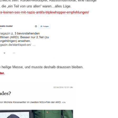
schlecht sein: Kurden-Mordopfer, Rassismusmorde, eine rassige
, die „ein Teil von uns allen“ waren…alles Lüge.
itte-keinen-sex-mit-nazis-antifa-triplewhopper-empfehlungen/
die heilige Messe, und musste deshalb draussen bleiben.
er.