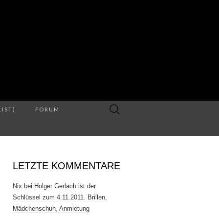
S
Suche
LIST)
FORUM
nach:
LETZTE KOMMENTARE
Nix
bei
Holger Gerlach ist der
Schlüssel zum 4.11.2011. Brillen,
Mädchenschuh, Anmietung