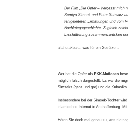
Der Film „Die Opfer – Vergesst mich ni
Semiya Simsek und Peter Schwarz auf u
fehlgeleiteten Ermittlungen und vom V
Nachkriegsgeschichte. Zugleich zeichnet
Erschütterung zusammenzurücken und 
allahu akbar… was für ein Gesülze…
.
Wer hat die Opfer als
PKK-Mafiosen
besch
möglich falsch dargestellt. Es war die migr
Simseks (ganz und gar) und die Kubasiks 
Insbesondere bei der Simsek-Tochter wird d
islamisches Internat in Aschaffenburg. Mit
Hören Sie doch mal genau zu, was sie sag