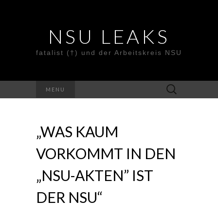
NSU LEAKS
fatalist (†) und der Arbeitskreis NSU
Suche
MENU
nach:
„WAS KAUM
VORKOMMT IN DEN
„NSU-AKTEN” IST
DER NSU“