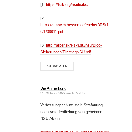
[1]
https://fdik.org/nsuleaks/
[2]
https://starweb.hessen.de/cache/DRS/1
9/1/06611.pdf
[3]
http://arbeitskreis-n.su/nsu/Blog-
Sicherungen/EinstiegNSU.pdf
ANTWORTEN
Die Anmerkung
31. Oktober 2022 um 16:55 Uhr
Verfassungsschutz stellt Strafantrag
nach Veröffentlichung von geheimen
NSU-Akten
—