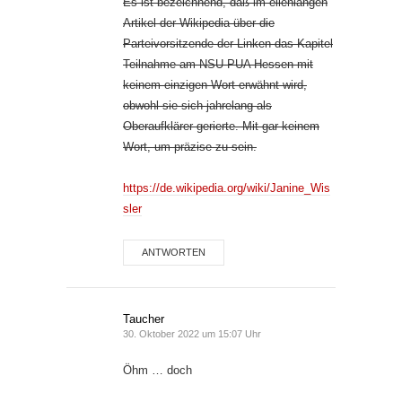
Es ist bezeichnend, daß im ellenlangen
Artikel der Wikipedia über die
Parteivorsitzende der Linken das Kapitel
Teilnahme am NSU-PUA Hessen mit
keinem einzigen Wort erwähnt wird,
obwohl sie sich jahrelang als
Oberaufklärer gerierte. Mit gar keinem
Wort, um präzise zu sein.
https://de.wikipedia.org/wiki/Janine_Wis
sler
ANTWORTEN
Taucher
30. Oktober 2022 um 15:07 Uhr
Öhm … doch