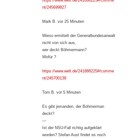
https://www.welt.de/241888225#/comme
nt/245699827
Mark B. vor 25 Minuten
Wieso ermittelt der Generalbundesanwalt
nicht von sich aus,
wer deckt Böhmermann?
Wofür ?
https://www.welt.de/241888225#/comme
nt/245700139
Tom B. vor 5 Minuten
Es gibt jemanden, der Böhmerman
deckt?
—
Ist der NSU-Fall richtig aufgeklärt
worden? Stefan Aust findet es noch