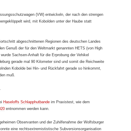
assungsschutzwagen (VW) entwickeln, der nach den strengen
geklöppelt wird, mit Kobolden unter der Haube statt
Fortschritt abgeschnittenen Regionen des deutschen Landes
n den Genuß der für den Weltmarkt genannten HETS (von High
 wurde Sachsen-Anhalt für die Erprobung der Vehikel
eburg gerade mal 90 Kilometer sind und somit die Reichweite
elnden Kobolde bei Hin- und Rückfahrt gerade so hinkommt,
rden muß.
.
ei
Haseloffs Schlapphutbande
im Praxistest, wie dem
020
entnommen werden kann.
tgeheimen Observanten und der Zuhilfenahme der Wolfsburger
konnte eine rechtsextremististische Subversionsorganisation