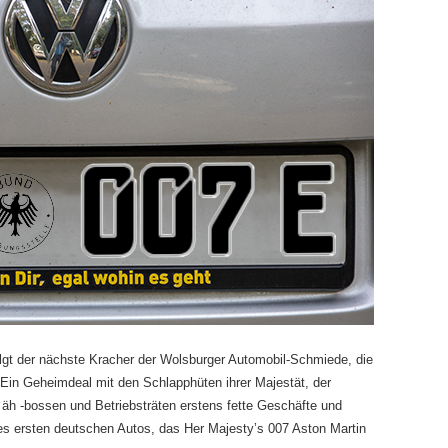
gt der nächste Kracher der Wolsburger Automobil-Schmiede, die
 Ein Geheimdeal mit den Schlapphüten ihrer Majestät, der
äh -bossen und Betriebsträten erstens fette Geschäfte und
es ersten deutschen Autos, das Her Majesty’s 007 Aston Martin