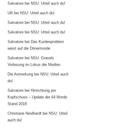
Salvatore
bei
NSU: Urteil auch du!
Ulli
bei
NSU: Urteil auch du!
Salvatore
bei
NSU: Urteil auch du!
Salvatore
bei
NSU: Urteil auch du!
Salvatore
bei
Das Kurdenproblem
weist auf die Dönermorde
Salvatore
bei
NSU: Grasels
Vorlesung im Lokus der Medien
Die Anmerkung
bei
NSU: Urteil auch
du!
Salvatore
bei
Hinrichtung per
Kopfschuss – Update der 64 Morde
Stand 2018
Christiane Neidhardt
bei
NSU: Urteil
auch du!