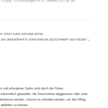
,
V-Leute
,
VS-Erfindungen
on
10. Oktober 2021
by
Die
T STEHT KURZ VOR DEM URTEIL
DIE LINKSVERSIFFTE STAATSKIRCHE DELEGITIMIERT SICH SELBST
→
e und erfundener Satire sind durch die Fluten
unkenntlich geworden, die Grenzsteine weggerissen oder unter
nterlassen worden, müsste es erfunden werden, um den Alltag
h abbilden zu können.