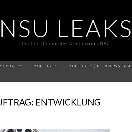
NSU LEAK
fatalist (†) und der Arbeitskreis NSU
!!UPDATE!!
YOUTUBE 1
YOUTUBE 2 (INTERVIEWS FATA
UFTRAG: ENTWICKLUNG