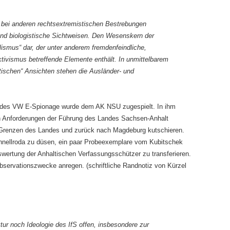
bei anderen rechtsextremistischen Bestrebungen
 und biologistische Sichtweisen. Den Wesenskern der
alismus“ dar, der unter anderem fremdenfeindliche,
ktivismus betreffende Elemente enthält. In unmittelbarem
ischen“ Ansichten stehen die Ausländer- und
t des VW E-Spionage wurde dem AK NSU zugespielt. In ihm
len Anforderungen der Führung des Landes Sachsen-Anhalt
e Grenzen des Landes und zurück nach Magdeburg kutschieren.
hnellroda zu düsen, ein paar Probeexemplare vom Kubitschek
swertung der Anhaltischen Verfassungsschützer zu transferieren.
servationszwecke anregen. (schriftliche Randnotiz von Kürzel
tur noch Ideologie des IfS offen, insbesondere zur