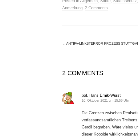
Posted in
Allgemein
,
Satire
,
Staatsschutz
Anmerkung
.
2 Comments
←
ANTIFA-LINKSTERROR PROZESS STUTTGAR
2 COMMENTS
pol. Hans Emik-Wurst
10. Oktober 2021 um 15:56 Uhr
Die Grenzen zwischen Realsatir
verfassungsamtlichen Treibens 
Geröll begraben. Wäre vieles u
dieser Kobolde wirklichkeitsna