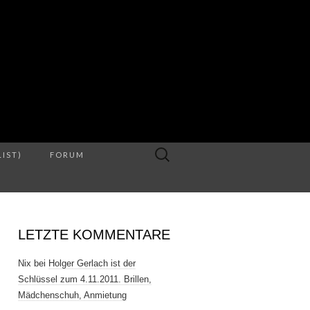
S
Suche
LIST)
FORUM
nach:
LETZTE KOMMENTARE
Nix
bei
Holger Gerlach ist der
Schlüssel zum 4.11.2011. Brillen,
Mädchenschuh, Anmietung