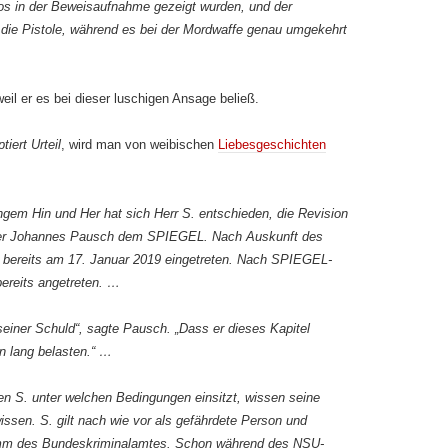
os in der Beweisaufnahme gezeigt wurden, und der
 die Pistole, während es bei der Mordwaffe genau umgekehrt
eil er es bei dieser luschigen Ansage beließ.
tiert Urteil
, wird man von weibischen
Liebesgeschichten
gem Hin und Her hat sich Herr S. entschieden, die Revision
iger Johannes Pausch dem SPIEGEL. Nach Auskunft des
ft bereits am 17. Januar 2019 eingetreten. Nach SPIEGEL-
bereits angetreten. …
seiner Schuld“, sagte Pausch. „Dass er dieses Kapitel
en lang belasten.“ …
ten S. unter welchen Bedingungen einsitzt, wissen seine
wissen. S. gilt nach wie vor als gefährdete Person und
amm des Bundeskriminalamtes. Schon während des NSU-