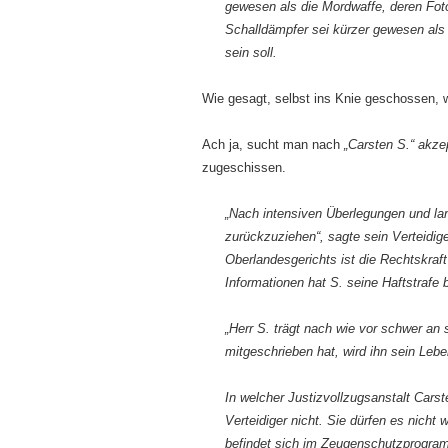
gewesen als die Mordwaffe, deren Fot
Schalldämpfer sei kürzer gewesen als
sein soll.
Wie gesagt, selbst ins Knie geschossen, w
Ach ja, sucht man nach
„Carsten S.“ akzep
zugeschissen.
„Nach intensiven Überlegungen und lan
zurückzuziehen“, sagte sein Verteid
Oberlandesgerichts ist die Rechtskra
Informationen hat S. seine Haftstrafe 
„Herr S. trägt nach wie vor schwer an 
mitgeschrieben hat, wird ihn sein Leb
In welcher Justizvollzugsanstalt Cars
Verteidiger nicht. Sie dürfen es nicht 
befindet sich im Zeugenschutzprogr