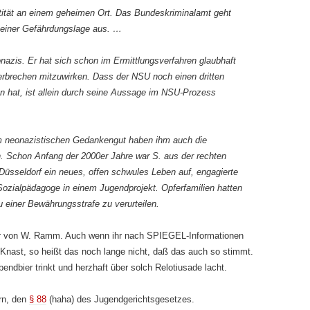
ntität an einem geheimen Ort. Das Bundeskriminalamt geht
einer Gefährdungslage aus. …
nazis. Er hat sich schon im Ermittlungsverfahren glaubhaft
rbrechen mitzuwirken. Dass der NSU noch einen dritten
 hat, ist allein durch seine Aussage im NSU-Prozess
 neonazistischen Gedankengut haben ihm auch die
 Schon Anfang der 2000er Jahre war S. aus der rechten
Düsseldorf ein neues, offen schwules Leben auf, engagierte
s Sozialpädagoge in einem Jugendprojekt. Opferfamilien hatten
u einer Bewährungsstrafe zu verurteilen.
r von W. Ramm. Auch wenn ihr nach SPIEGEL-Informationen
Knast, so heißt das noch lange nicht, daß das auch so stimmt.
bendbier trinkt und herzhaft über solch Relotiusade lacht.
rn, den
§ 88
(haha) des Jugendgerichtsgesetzes.