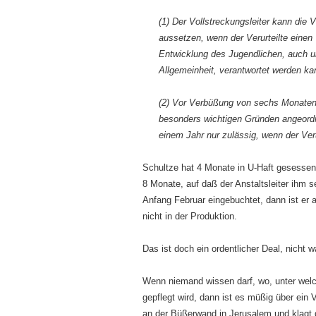
(1) Der Vollstreckungsleiter kann die
aussetzen, wenn der Verurteilte einen T
Entwicklung des Jugendlichen, auch un
Allgemeinheit, verantwortet werden ka
(2) Vor Verbüßung von sechs Monaten 
besonders wichtigen Gründen angeordne
einem Jahr nur zulässig, wenn der Verur
Schultze hat 4 Monate in U-Haft gesessen
8 Monate, auf daß der Anstaltsleiter ihm s
Anfang Februar eingebuchtet, dann ist er 
nicht in der Produktion.
Das ist doch ein ordentlicher Deal, nicht 
Wenn niemand wissen darf, wo, unter wel
gepflegt wird, dann ist es müßig über ein V
an der Büßerwand in Jerusalem und klagt 