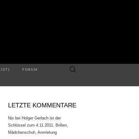
S
Suche
LIST)
FORUM
nach:
LETZTE KOMMENTARE
Nix
bei
Holger Gerlach ist der
Schlüssel zum 4.11.2011. Brillen,
Mädchenschuh, Anmietung