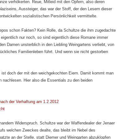
nze verhökerten. Reue, Mitleid mit den Opfern, also deren
iseins, Aussteiger, das war der Stoff, der den Lesern dieser
twickelten sozialistischen Persönlichkeit vermittelte.
epos schon Fakten? Kein Rolle, da Schultze die ihm zugedachte
e eigentlich nur noch, so sind eigentlich diese Romane immer
den Damen unsterblich in den Liebling Wein­gartens verliebt, von
lückliches Familienleben führt. Und wenn sie nicht gestorben
as ist doch der mit den weichge­kochten Eiern. Damit kommt man
 nachlesen. Hier also die Essentials zu den beiden
nach der Verhaftung am 1.2.2012
cht
iemandem Widerspruch. Schultze war der Waffendealer der Jenaer
fs welchen Zweckes dealte, das bleibt im Nebel des
atzte an der Stelle, statt Diemer und Weingarten abzuklopfen