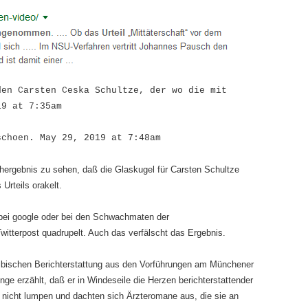
den Carsten Ceska Schultze, der wo die mit
19 at 7:35am
schoen. May 29, 2019 at 7:48am
chergebnis zu sehen, daß die Glaskugel für Carsten Schultze
rteils orakelt.
 bei google oder bei den Schwachmaten der
itterpost quadrupelt. Auch das verfälscht das Ergebnis.
eibischen Berichterstattung aus den Vorführungen am Münchener
ge erzählt, daß er in Windeseile die Herzen berichterstattender
nicht lumpen und dachten sich Ärzte­romane aus, die sie an