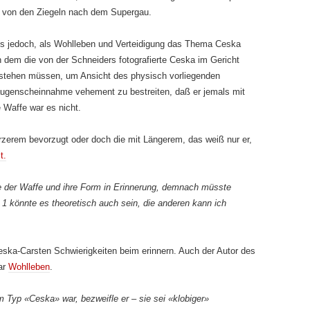
k von den Ziegeln nach dem Supergau.
es jedoch, als Wohlleben und Verteidigung das Thema Ceska
 dem die von der Schneiders fotografierte Ceska im Gericht
ufstehen müssen, um Ansicht des physisch vorliegenden
augenscheinnahme vehement zu bestreiten, daß er jemals mit
 Waffe war es nicht.
rzerem bevorzugt oder doch die mit Längerem, das weiß nur er,
t.
ße der Waffe und ihre Form in Erinnerung, demnach müsste
. 1 könnte es theoretisch auch sein, die anderen kann ich
Ceska-Carsten Schwierigkeiten beim erinnern. Auch der Autor des
ar
Wohlleben
.
 Typ «Ceska» war, bezweifle er – sie sei «klobiger»