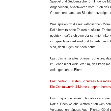
Spiegel und Süddeutsche für klingende Mü
Angehörigen, Abschwören vom Ruch des Naz
Groschenromane das Bild der derzeitigen en
Was spielen ob dieses katholischen Moral
Rolle bereits ohne Fakten ausfüllte. Fehlt
gestrickt, daß sich eine der schmierfinken
ihm geschwängert wird und fürderhin ein g
sind, dann lügen sie noch heute.
Ups, das ist ja alles Spinne. Schultze, d
im Leben nicht weit. Warum, das kann man
weichgekochten Eiern.
Fast perfekt: Carsten Schultzes Aussage 
Die Ceska wurde 4 Morde zu spät überbra
Unstrittig ist nur eines. Da gab es von n
Nazis. Doch welche Waffen er an wen behu
Vergangenen hängen. Auch Richter Götzl p