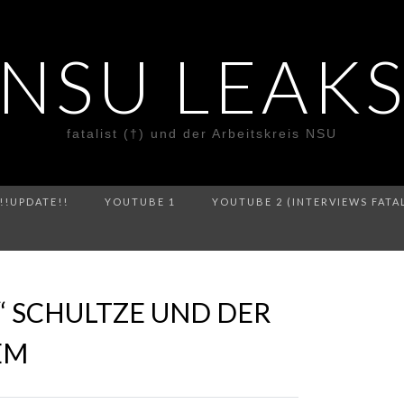
NSU LEAK
fatalist (†) und der Arbeitskreis NSU
!!UPDATE!!
YOUTUBE 1
YOUTUBE 2 (INTERVIEWS FATA
“ SCHULTZE UND DER
EM