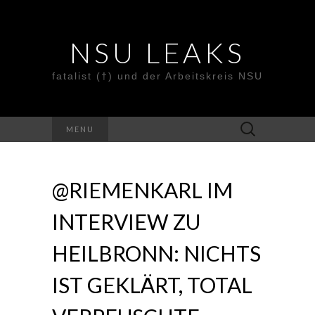
NSU LEAKS
fatalist (†) und der Arbeitskreis NSU
Suche
MENU
nach:
@RIEMENKARL IM
INTERVIEW ZU
HEILBRONN: NICHTS
IST GEKLÄRT, TOTAL