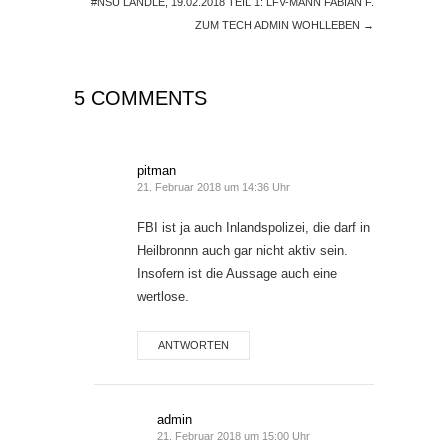
#NSU LÄNDLE, 19.02.2018 TEIL 1: LFV-MANN FABIAN F.
ZUM TECH ADMIN WOHLLEBEN
→
5 COMMENTS
pitman
21. Februar 2018 um 14:36 Uhr
FBI ist ja auch Inlandspolizei, die darf in
Heilbronnn auch gar nicht aktiv sein.
Insofern ist die Aussage auch eine
wertlose.
ANTWORTEN
admin
21. Februar 2018 um 15:00 Uhr