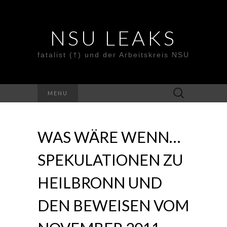
NSU LEAKS
fatalist (†) und der Arbeitskreis NSU
Suche
MENU
nach:
WAS WÄRE WENN…
SPEKULATIONEN ZU
HEILBRONN UND
DEN BEWEISEN VOM