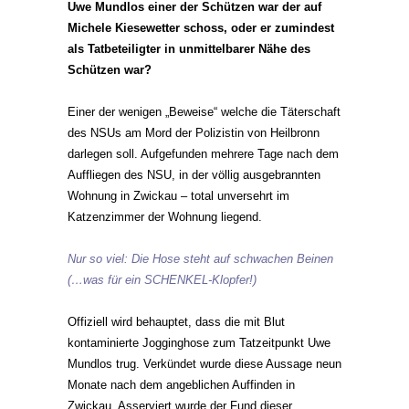
Uwe Mundlos einer der Schützen war der auf
Michele Kiesewetter schoss, oder er zumindest
als Tatbeteiligter in unmittelbarer Nähe des
Schützen war?
Einer der wenigen „Beweise“ welche die Täterschaft
des NSUs am Mord der Polizistin von Heilbronn
darlegen soll. Aufgefunden mehrere Tage nach dem
Auffliegen des NSU, in der völlig ausgebrannten
Wohnung in Zwickau – total unversehrt im
Katzenzimmer der Wohnung liegend.
Nur so viel: Die Hose steht auf schwachen Beinen
(…was für ein SCHENKEL-Klopfer!)
Offiziell wird behauptet, dass die mit Blut
kontaminierte Jogginghose zum Tatzeitpunkt Uwe
Mundlos trug. Verkündet wurde diese Aussage neun
Monate nach dem angeblichen Auffinden in
Zwickau. Asserviert wurde der Fund dieser