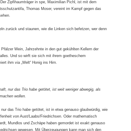
er Zipfihaumträger in spe, Maximilian Pichl, ist mit dem
taatsschutzantifa, Thomas Moser, vereint im Kampf gegen das
sehen.
ln zurück und staunen, wie die Linken sich befetzen, wer denn
 Pfälzer Wein, Jahrzehnte in den gut gekühlten Kellern der
 alles. Und so wirft sie sich mit ihrem goetheschem
rt ihm via „Welt“ Honig ins Hirn.
t, nur das Trio habe getötet, ist weit weniger abwegig, als
 machen wollen.
ur das Trio habe getötet, ist in etwa genauso glaubwürdig, wie
affenheit von Aust/Laabs/Friedrichsen. Oder mathematisch
hardt, Mundlos und Zschäpe haben gemordet ist exakt genauso
Friedrichsen gewesen. Mit Überzeugungen kann man sich den