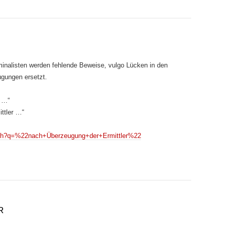
minalisten werden fehlende Beweise, vulgo Lücken in den
ugungen ersetzt.
 …“
ttler …“
arch?q=%22nach+Überzeugung+der+Ermittler%22
R