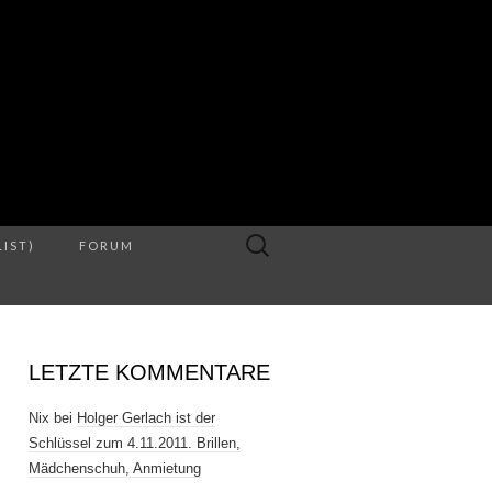
S
Suche
LIST)
FORUM
nach:
LETZTE KOMMENTARE
Nix
bei
Holger Gerlach ist der
Schlüssel zum 4.11.2011. Brillen,
Mädchenschuh, Anmietung