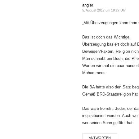
angler
5. August 2017 um 19:27 Uhr
„Mit Überzeugungen kann man s
Das ist doch das Wichtige.
Überzeugung basiert doch auf 
Beweisen/Fakten. Religion nich
Man schreibt ein Buch, die Pri
Warten wir mal ein paar hundert
Mohammeds.
Die BA hätte also den Satz be
Gemäß BRD-Staatsreligion hat n
Das wäre korrekt. Jeder, der da
inquisitioniert werden. Auch we
wer seinen Sohn getötet hat.
ANTWORTEN