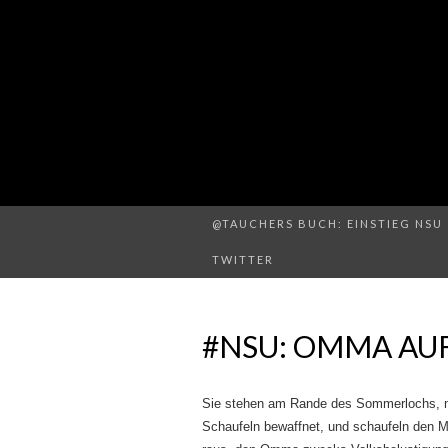
@TAUCHERS BUCH: EINSTIEG NSU 
TWITTER
#NSU: OMMA AU
Sie stehen am Rande des Sommerlochs, m
Schaufeln bewaffnet, und schaufeln den M