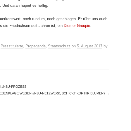
 Und daran hapert es heftig.
merkenswert, noch rundum, noch geschlagen. Er rührt uns auch
s die Friedrichsen seit Jahren ist, ein
Diemer-Groupie
.
,
Presstituierte
,
Propaganda
,
Staatsschutz
on
5. August 2017
by
 #NSU-PROZESS
NEBENKLAGE WEGEN #NSU-NETZWERK, SCHICKT KDF IHR BLUMEN?
→