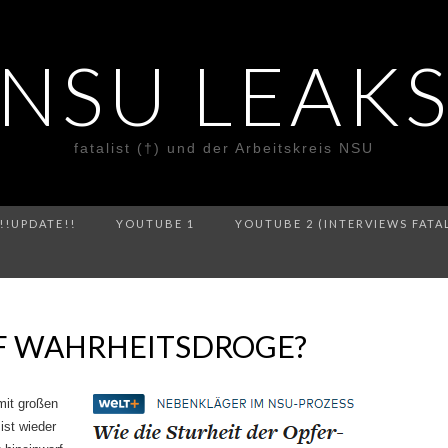
NSU LEAK
fatalist (†) und der Arbeitskreis NSU
!!UPDATE!!
YOUTUBE 1
YOUTUBE 2 (INTERVIEWS FATA
F WAHRHEITSDROGE?
it großen
ist wieder