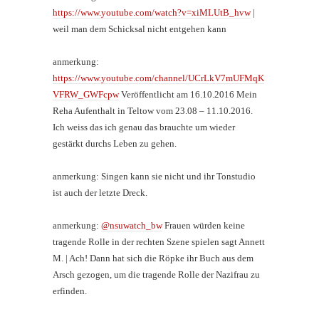
https://www.youtube.com/watch?v=xiMLUtB_hvw
|
weil man dem Schicksal nicht entgehen kann
anmerkung:
https://www.youtube.com/channel/UCrLkV7mUFMqK
VFRW_GWFcpw
Veröffentlicht am 16.10.2016 Mein
Reha Aufenthalt in Teltow vom 23.08 – 11.10.2016.
Ich weiss das ich genau das brauchte um wieder
gestärkt durchs Leben zu gehen.
anmerkung: Singen kann sie nicht und ihr Tonstudio
ist auch der letzte Dreck.
anmerkung:
@nsuwatch_bw
Frauen würden keine
tragende Rolle in der rechten Szene spielen sagt Annett
M. | Ach! Dann hat sich die Röpke ihr Buch aus dem
Arsch gezogen, um die tragende Rolle der Nazifrau zu
erfinden.