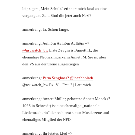
leipziger: „Mein Schulz“ erinnert mich fatal an eine
vergangene Zeit. Sind die jetzt auch Nazi?
anmerkung: Ja. Schon lange.
anmerkung: Aufhörn Aufhörn Aufhörn –>
@nsuwatch_bw
Erste Zeugin ist Annett H., die
ehemalige Neonazimusikerin Annett M. Sie ist über
den VS aus der Szene ausgestiegen
anmerkung:
Petra Senghaas? @leanbhblath
@nsuwatch_bw Ex- V – Frau ? | Latürnich.
anmerkung: Annett Müller, geborene Annett Moeck (*
1968 in Schwedt) ist eine ehemalige „nationale
Liedermacherin“ der rechtsextremen Musikszene und
ehemaliges Mitglied der NPD.
anmerkung: ihr letztes Lied –>