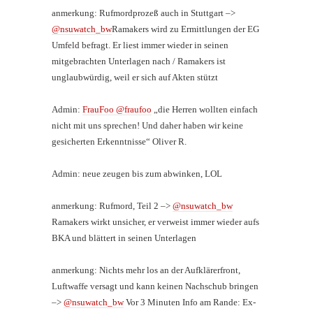
anmerkung: Rufmordprozeß auch in Stuttgart –>
@nsuwatch_bw
Ramakers wird zu Ermittlungen der EG
Umfeld befragt. Er liest immer wieder in seinen
mitgebrachten Unterlagen nach / Ramakers ist
unglaubwürdig, weil er sich auf Akten stützt
Admin:
FrauFoo @fraufoo
„die Herren wollten einfach
nicht mit uns sprechen! Und daher haben wir keine
gesicherten Erkenntnisse“ Oliver R.
Admin: neue zeugen bis zum abwinken, LOL
anmerkung: Rufmord, Teil 2 –>
@nsuwatch_bw
Ramakers wirkt unsicher, er verweist immer wieder aufs
BKA und blättert in seinen Unterlagen
anmerkung: Nichts mehr los an der Aufklärerfront,
Luftwaffe versagt und kann keinen Nachschub bringen
–>
@nsuwatch_bw
Vor 3 Minuten Info am Rande: Ex-