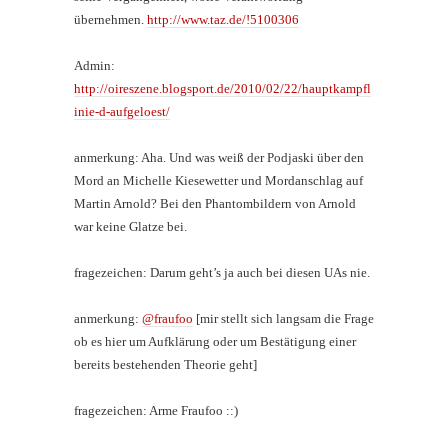
übernehmen.
http://www.taz.de/!5100306
Admin:
http://oireszene.blogsport.de/2010/02/22/hauptkampfl
inie-d-aufgeloest/
anmerkung: Aha. Und was weiß der Podjaski über den
Mord an Michelle Kiesewetter und Mordanschlag auf
Martin Arnold? Bei den Phantombildern von Arnold
war keine Glatze bei.
fragezeichen: Darum geht’s ja auch bei diesen UAs nie.
anmerkung:
@fraufoo
[mir stellt sich langsam die Frage
ob es hier um Aufklärung oder um Bestätigung einer
bereits bestehenden Theorie geht]
fragezeichen: Arme Fraufoo ::)