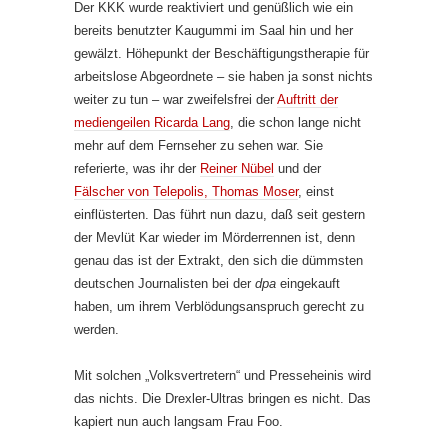
Der KKK wurde reaktiviert und genüßlich wie ein
bereits benutzter Kaugummi im Saal hin und her
gewälzt. Höhepunkt der Beschäftigungstherapie für
arbeitslose Abgeordnete – sie haben ja sonst nichts
weiter zu tun – war zweifelsfrei der
Auftritt der
mediengeilen Ricarda Lang
, die schon lange nicht
mehr auf dem Fernseher zu sehen war. Sie
referierte, was ihr der
Reiner Nübel
und der
Fälscher von Telepolis, Thomas Moser
, einst
einflüsterten. Das führt nun dazu, daß seit gestern
der Mevlüt Kar wieder im Mörderrennen ist, denn
genau das ist der Extrakt, den sich die dümmsten
deutschen Journalisten bei der
dpa
eingekauft
haben, um ihrem Verblödungsanspruch gerecht zu
werden.
Mit solchen „Volksvertretern“ und Presseheinis wird
das nichts. Die Drexler-Ultras bringen es nicht. Das
kapiert nun auch langsam Frau Foo.