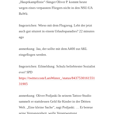
„Hauptkampflinie“-Sänger Oliver P. kommt heute
wegen eines verpassten Fliegers nicht in den NSU-UA
BaWü.
fragezeichen: Wieso mit dem Flugzeug. Lebt der jetzt
auch gut situiert in einem Urlaubsparadies? 22 minutes
ago
anmerkung: Jau, der sollte mit dem A400 zur AKL
eingeflogen werden.
fragezeichen: Eilmeldung: Schulz beliebtester Sozialist
ever! SPD
https://twitter.com/LarsWinter_/status/8437530161551
31905
anmerkung: Oliver Podjaski In seinem Tattoo-Studio
sammelt er stattdessen Geld für Kinder in der Dritten
Welt. „Eine kleine Sache“, sagt Podjaski. … Er bereue
seine Vergangenheit, wolle Verantwortung