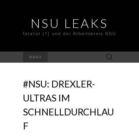
NSU LEAKS
fatalist (†) und der Arbeitskreis NSU
Suche
MENU
nach:
#NSU: DREXLER-
ULTRAS IM
SCHNELLDURCHLAU
F