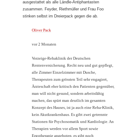
ausgestattet als alle Ländle-Antiphantasten
zusammen. Feyder, Riethmüller und Frau Foo
stinken selbst im Dreierpack gegen die ab.
Oliver Pack
vor 2 Monaten
Vorzeige-Rehaklinik der Deutschen
Rentenversicherung. Recht neu und gut gepflegt,
alle Zimmer Einzelzimmer mit Dusche,
Therapeuten zum grössten Teil sehr engagiert,
Ärzteschaft eher kritisch den Patienten gegenüber,
man will nicht gesund, sondern arbeitsfähig
machen, das spürt man deutlich im gesamten
Konzept des Hauses, ist ja auch eine Reha-Klinik,
kein Akutkrankenhaus. Es gibt zwei getrennte
Stationen für Psychosomatik und Kardiologie. An
Therapien werden vor allem Sport sowie
Ergotherapie angeboten, es gibt noch