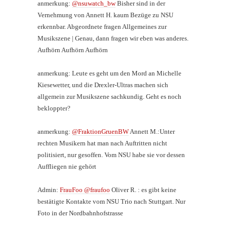
anmerkung:
@nsuwatch_bw
Bisher sind in der
Vernehmung von Annett H. kaum Bezüge zu NSU
erkennbar. Abgeordnete fragen Allgemeines zur
Musikszene | Genau, dann fragen wir eben was anderes.
Aufhörn Aufhörn Aufhörn
anmerkung: Leute es geht um den Mord an Michelle
Kiesewetter, und die Drexler-Ultras machen sich
allgemein zur Musikszene sachkundig. Geht es noch
bekloppter?
anmerkung:
@FraktionGruenBW
Annett M.:Unter
rechten Musikern hat man nach Auftritten nicht
politisiert, nur gesoffen. Vom NSU habe sie vor dessen
Auffliegen nie gehört
Admin:
FrauFoo @fraufoo
Oliver R. : es gibt keine
bestätigte Kontakte vom NSU Trio nach Stuttgart. Nur
Foto in der Nordbahnhofstrasse