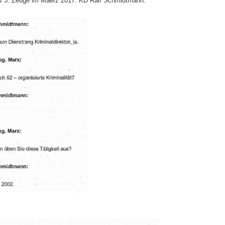
ls 3. Zeuge im Maerz 2017: KD Ralf Schmidtmann.