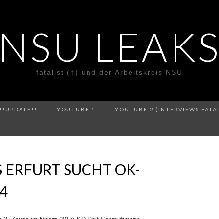
NSU LEAK
fatalist (†) und der Arbeitskreis NSU
!!UPDATE!!
YOUTUBE 1
YOUTUBE 2 (INTERVIEWS FATA
 ERFURT SUCHT OK-
4