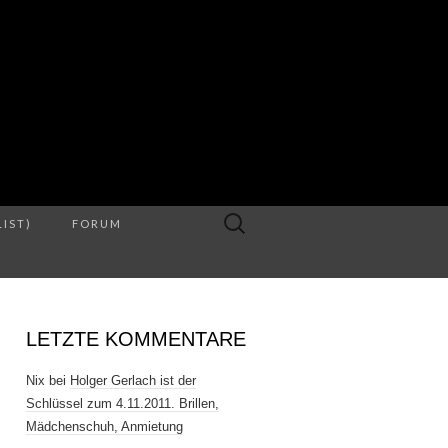
S
Suche
LIST)
FORUM
nach:
LETZTE KOMMENTARE
Nix
bei
Holger Gerlach ist der
Schlüssel zum 4.11.2011. Brillen,
Mädchenschuh, Anmietung