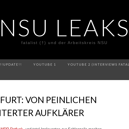
NSU LEAK
fatalist (†) und der Arbeitskreis NSU
!!UPDATE!!
YOUTUBE 1
YOUTUBE 2 (INTERVIEWS FATA
FURT: VON PEINLICHEN
ITERTER AUFKLÄRER