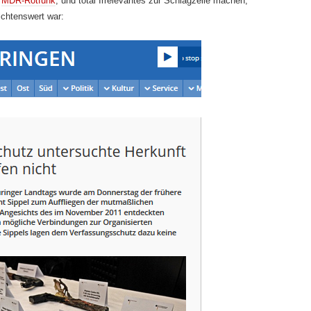
r
MDR-Rotfunk
, und total Irrelevantes zur Schlagzeile machen,
ichtenswert war: