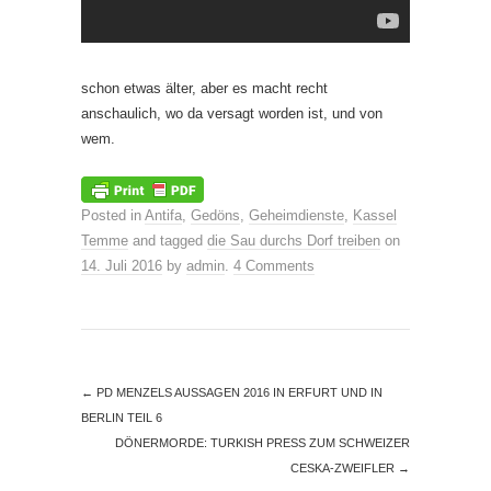
schon etwas älter, aber es macht recht
anschaulich, wo da versagt worden ist, und von
wem.
Posted in
Antifa
,
Gedöns
,
Geheimdienste
,
Kassel
Temme
and tagged
die Sau durchs Dorf treiben
on
14. Juli 2016
by
admin
.
4 Comments
←
PD MENZELS AUSSAGEN 2016 IN ERFURT UND IN
BERLIN TEIL 6
DÖNERMORDE: TURKISH PRESS ZUM SCHWEIZER
CESKA-ZWEIFLER
→