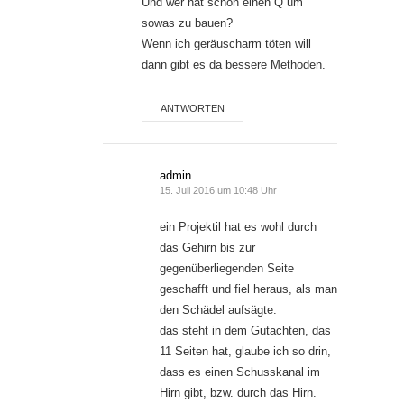
Und wer hat schon einen Q um
sowas zu bauen?
Wenn ich geräuscharm töten will
dann gibt es da bessere Methoden.
ANTWORTEN
admin
15. Juli 2016 um 10:48 Uhr
ein Projektil hat es wohl durch
das Gehirn bis zur
gegenüberliegenden Seite
geschafft und fiel heraus, als man
den Schädel aufsägte.
das steht in dem Gutachten, das
11 Seiten hat, glaube ich so drin,
dass es einen Schusskanal im
Hirn gibt, bzw. durch das Hirn.