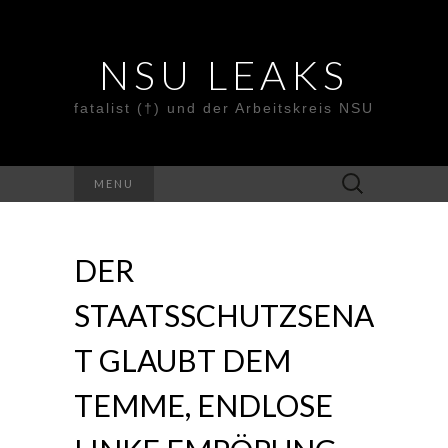
NSU LEAKS
fatalist (†) und der Arbeitskreis NSU
Suche
MENU
nach:
DER
STAATSSCHUTZSENA
T GLAUBT DEM
TEMME, ENDLOSE