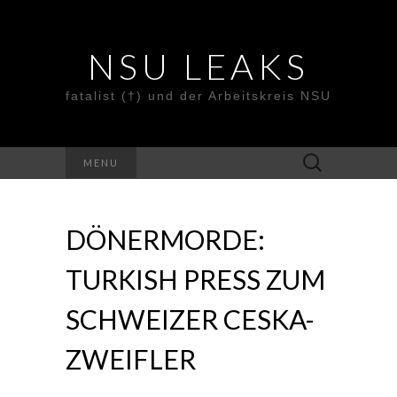
NSU LEAKS
fatalist (†) und der Arbeitskreis NSU
Suche
MENU
nach:
DÖNERMORDE:
TURKISH PRESS ZUM
SCHWEIZER CESKA-
ZWEIFLER