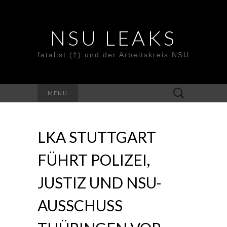
NSU LEAKS
fatalist (†) und der Arbeitskreis NSU
Suche
MENU
nach:
LKA STUTTGART
FÜHRT POLIZEI,
JUSTIZ UND NSU-
AUSSCHUSS