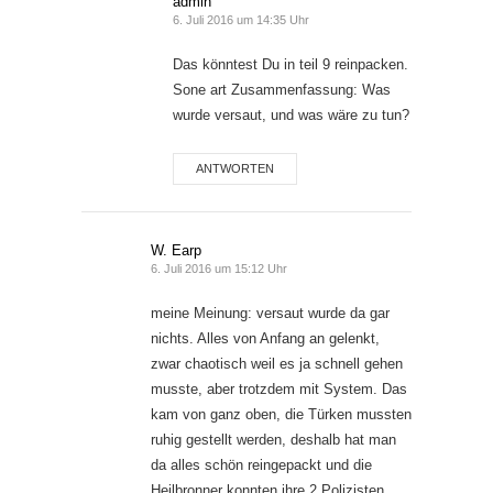
admin
6. Juli 2016 um 14:35 Uhr
Das könntest Du in teil 9 reinpacken.
Sone art Zusammenfassung: Was
wurde versaut, und was wäre zu tun?
ANTWORTEN
W. Earp
6. Juli 2016 um 15:12 Uhr
meine Meinung: versaut wurde da gar
nichts. Alles von Anfang an gelenkt,
zwar chaotisch weil es ja schnell gehen
musste, aber trotzdem mit System. Das
kam von ganz oben, die Türken mussten
ruhig gestellt werden, deshalb hat man
da alles schön reingepackt und die
Heilbronner konnten ihre 2 Polizisten