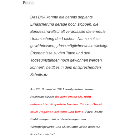
Focus:
Das BKA konnte die bereits geplante
Einäscherung gerade noch stoppen, die
Bundesanwaltschaft veranlasste die erneute
Untersuchung der Leichen. Nur so sei zu
gewährleisten, „dass möglicherweise wichtige
Erkenntnisse zu den Taten und den
Todesumständen noch gewonnen werden
können“, heißt es in dem entsprechenden
Schriftsatz.
Am 28. November 2011 analysierten Jenaer
Rechtsmediziner
die beim ersten Mal nicht
untersuchten Körperteile Nacken, Rücken, Gesäß
sowie Regionen der Arme und Beine.
Fazit: „keine
Einblutungen, keine Verletzungen von
Weichteilgewebe und Muskulatur, keine weiteren
Knochenbrüche“.